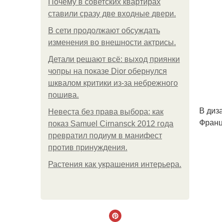
Почему в советских квартирах
ставили сразу две входные двери.
В сети продолжают обсуждать
изменения во внешности актрисы.
Детали решают всё: выход приянки
чопры на показе Dior обернулся
шквалом критики из-за небрежного
пошива.
В диз
Невеста без права выбора: как
Франц
показ Samuel Cirnansck 2012 года
превратил подиум в манифест
против принуждения.
Растения как украшения интерьера.