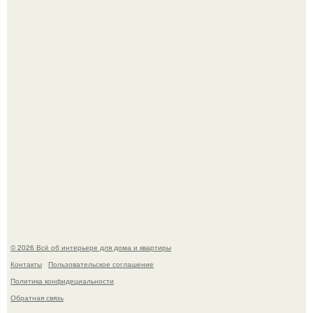
Дизайн малометражной студии 21, 1 м 2 (24, 9 м 2 с
балконом) в Краснодаре.
Дримскроллинг - новый формат мечтательности.
© 2026 Всё об интерьере для дома и квартиры
Контакты
Пользовательское соглашение
Политика конфидециальности
Обратная связь