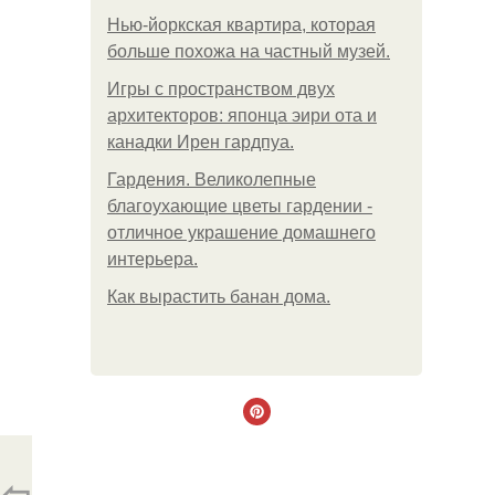
Нью-йоркская квартира, которая
больше похожа на частный музей.
Игры с пространством двух
архитекторов: японца эири ота и
канадки Ирен гардпуа.
Гардения. Великолепные
благоухающие цветы гардении -
отличное украшение домашнего
интерьера.
Как вырастить банан дома.
⇦