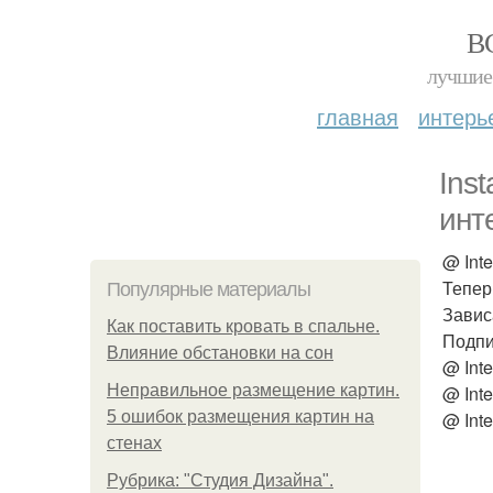
В
лучшие 
главная
интерь
Ins
инт
@ Int
Тепер
Популярные материалы
Завис
Как поставить кровать в спальне.
Подпи
Влияние обстановки на сон
@ Inte
Неправильное размещение картин.
@ Inte
5 ошибок размещения картин на
@ Inte
стенах
Рубрика: "Студия Дизайна".