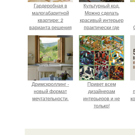
Гардеробная в
Культурный код.
малогабаритной
Можно сделать
квартире: 2
красивый интерьер
варианта решения
практически где
нелегкой задачи.
угодно.
Дримскроллинг -
Привет всем
новый формат
дизайнерам
мечтательности.
интерьеров и не
к
только!