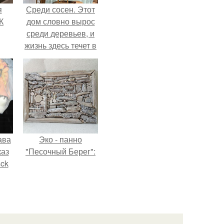
я
Среди сосен. Этот
К
дом словно вырос
среди деревьев, и
жизнь здесь течет в
собственном ритме
- спокойно, без
спешки и лишнего
шума.
ава
Эко - панно
каз
"Песочный Берег":
sck
иум
тив
.