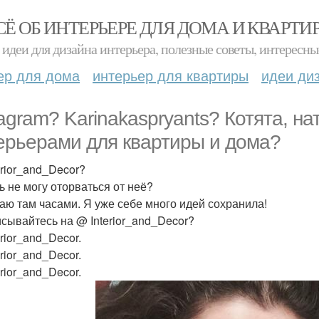
СЁ ОБ ИНТЕРЬЕРЕ ДЛЯ ДОМА И КВАРТИ
идеи для дизайна интерьера, полезные советы, интересны
ер для дома
интерьер для квартиры
идеи ди
tagram? Karinakaspryants? Котята, на
ерьерами для квартиры и дома?
erior_and_Decor?
ь не могу оторваться от неё?
аю там часами. Я уже себе много идей сохранила!
сывайтесь на @ Interior_and_Decor?
rior_and_Decor.
rior_and_Decor.
rior_and_Decor.