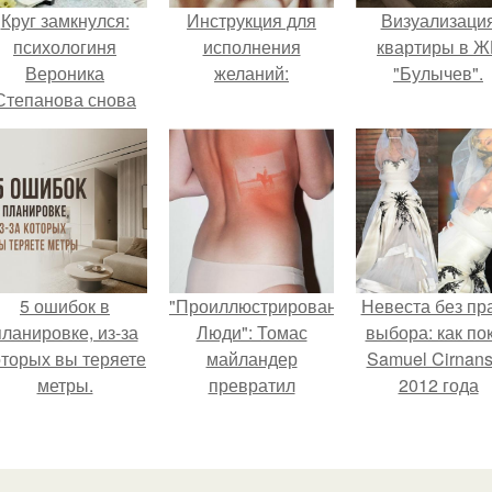
Круг замкнулся:
Инструкция для
Визуализаци
психологиня
исполнения
квартиры в Ж
Вероника
желаний:
"Булычев".
Степанова снова
вышла замуж за
собственного
бывшего мужа.
5 ошибок в
"Проиллюстрированные
Невеста без пр
планировке, из-за
Люди": Томас
выбора: как по
оторых вы теряете
майландер
Samuel Cirnan
метры.
превратил
2012 года
солнечные ожоги в
превратил под
арт - объект.
в манифест про
принуждения