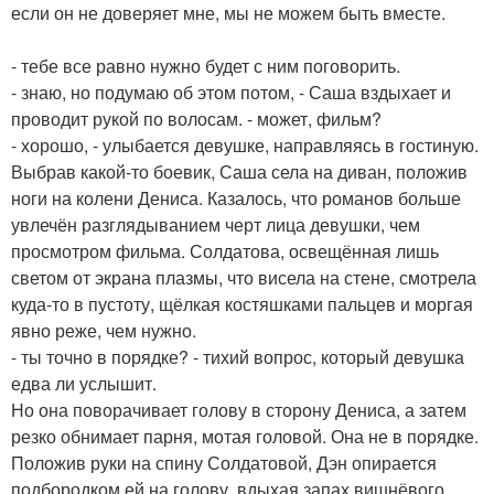
если он не доверяет мне, мы не можем быть вместе.
- тебе все равно нужно будет с ним поговорить.
- знаю, но подумаю об этом потом, - Саша вздыхает и
проводит рукой по волосам. - может, фильм?
- хорошо, - улыбается девушке, направляясь в гостиную.
Выбрав какой-то боевик, Саша села на диван, положив
ноги на колени Дениса. Казалось, что романов больше
увлечён разглядыванием черт лица девушки, чем
просмотром фильма. Солдатова, освещённая лишь
светом от экрана плазмы, что висела на стене, смотрела
куда-то в пустоту, щёлкая костяшками пальцев и моргая
явно реже, чем нужно.
- ты точно в порядке? - тихий вопрос, который девушка
едва ли услышит.
Но она поворачивает голову в сторону Дениса, а затем
резко обнимает парня, мотая головой. Она не в порядке.
Положив руки на спину Солдатовой, Дэн опирается
подбородком ей на голову, вдыхая запах вишнёвого