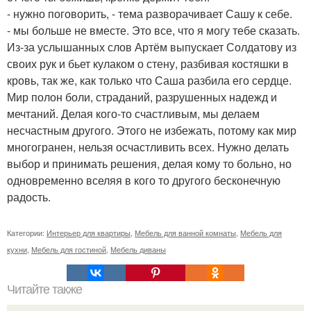
- нужно поговорить, - тема разворачивает Сашу к себе.
- мы больше не вместе. Это все, что я могу тебе сказать.
Из-за услышанных слов Артём выпускает Солдатову из
своих рук и бьет кулаком о стену, разбивая костяшки в
кровь, так же, как только что Саша разбила его сердце.
Мир полон боли, страданий, разрушенных надежд и
мечтаний. Делая кого-то счастливым, мы делаем
несчастным другого. Этого не избежать, потому как мир
многогранен, нельзя осчастливить всех. Нужно делать
выбор и принимать решения, делая кому то больно, но
одновременно вселяя в кого то другого бесконечную
радость.
Категории:
Интерьер для квартиры
,
Мебель для ванной комнаты
,
Мебель для
кухни
,
Мебель для гостиной
,
Мебель диваны
Читайте также