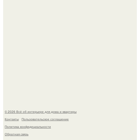
Визуализация квартиры в ЖК "Булычев".
Среди сосен. Этот дом словно вырос среди деревьев, и
жизнь здесь течет в собственном ритме - спокойно, без
спешки и лишнего шума.
© 2026 Всё об интерьере для дома и квартиры
Контакты
Пользовательское соглашение
Политика конфидециальности
Обратная связь