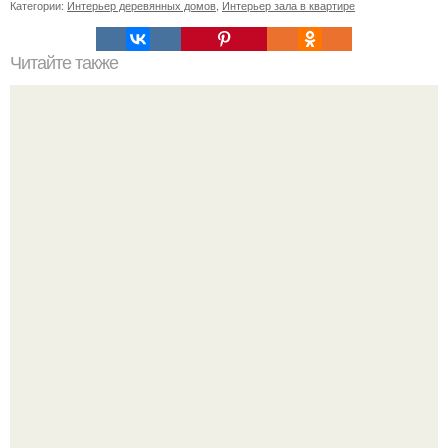
Категории:
Интерьер деревянных домов
,
Интерьер зала в квартире
Читайте также
5 кафе недалеко от парка победы.
Почему в советских квартирах ставили сразу две