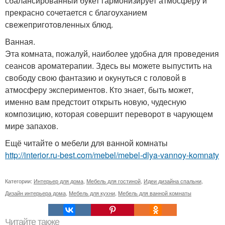
сбалансированный букет гармонизирует атмосферу и
прекрасно сочетается с благоуханием
свежеприготовленных блюд.
Ванная.
Эта комната, пожалуй, наиболее удобна для проведения
сеансов ароматерапии. Здесь вы можете выпустить на
свободу свою фантазию и окунуться с головой в
атмосферу экспериментов. Кто знает, быть может,
именно вам предстоит открыть новую, чудесную
композицию, которая совершит переворот в чарующем
мире запахов.
Ещё читайте о мебели для ванной комнаты
http://interior.ru-best.com/mebel/mebel-dlya-vannoy-komnaty
Категории:
Интерьер для дома
,
Мебель для гостиной
,
Идеи дизайна спальни
,
Дизайн интерьера дома
,
Мебель для кухни
,
Мебель для ванной комнаты
Читайте также