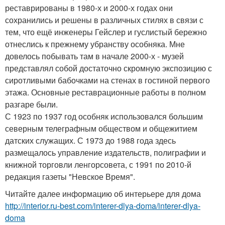
реставрированы в 1980-х и 2000-х годах они
сохранились и решены в различных стилях в связи с
тем, что ещё инженеры Гейслер и гуслистый бережно
отнеслись к прежнему убранству особняка. Мне
довелось побывать там в начале 2000-х - музей
представлял собой достаточно скромную экспозицию с
сиротливыми бабочками на стенах в гостиной первого
этажа. Основные реставрационные работы в полном
разгаре были.
С 1923 по 1937 год особняк использовался большим
северным телеграфным обществом и общежитием
датских служащих. С 1973 до 1988 года здесь
размещалось управление издательств, полиграфии и
книжной торговли ленгорсовета, с 1991 по 2010-й
редакция газеты "Невское Время".
Читайте далее информацию об интерьере для дома
http://interior.ru-best.com/interer-dlya-doma/interer-dlya-
doma