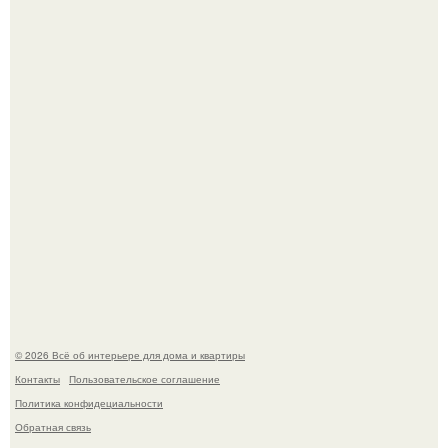
Невеста без права выбора: как показ Samuel Cirnansck
2012 года превратил подиум в манифест против
принуждения.
Стильная квартира в светлых приятных тонах.
© 2026 Всё об интерьере для дома и квартиры
Контакты
Пользовательское соглашение
Политика конфидециальности
Обратная связь