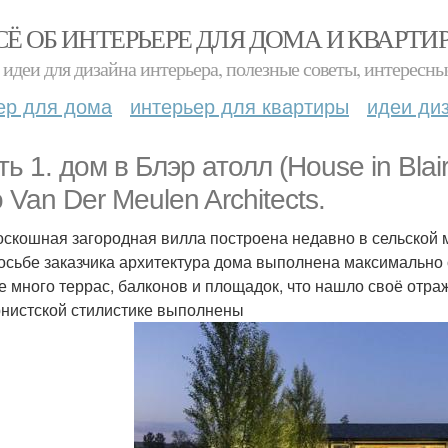
СЁ ОБ ИНТЕРЬЕРЕ ДЛЯ ДОМА И КВАРТИ
идеи для дизайна интерьера, полезные советы, интересны
ер для дома
интерьер для квартиры
идеи ди
ть 1. дом в Блэр атолл (House in Blai
 Van Der Meulen Architects.
оскошная загородная вилла построена недавно в сельской 
осьбе заказчика архитектура дома выполнена максимально
е много террас, балконов и площадок, что нашло своё отр
нистской стилистике выполнены