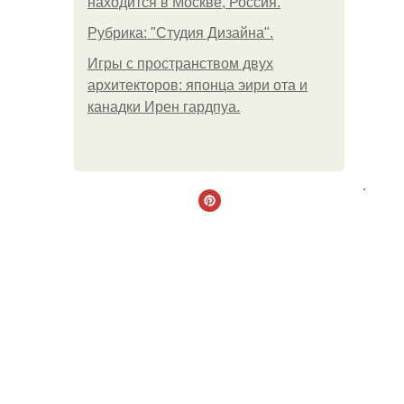
находится в Москве, Россия.
Рубрика: "Студия Дизайна".
Игры с пространством двух
архитекторов: японца эири ота и
канадки Ирен гардпуа.
.