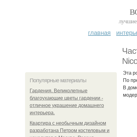
В
лучшие 
главная
интерь
Час
Nico
Эта р
По пр
Популярные материалы
В дом
Гардения. Великолепные
модер
благоухающие цветы гардении -
отличное украшение домашнего
интерьера.
Квартира с необычным дизайном
разработана Петром костеловым и