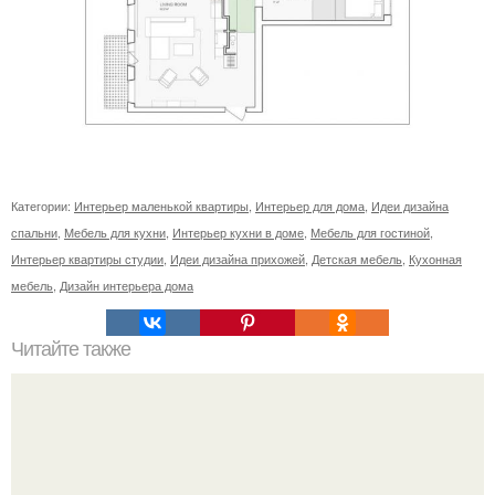
Категории:
Интерьер маленькой квартиры
,
Интерьер для дома
,
Идеи дизайна
спальни
,
Мебель для кухни
,
Интерьер кухни в доме
,
Мебель для гостиной
,
Интерьер квартиры студии
,
Идеи дизайна прихожей
,
Детская мебель
,
Кухонная
мебель
,
Дизайн интерьера дома
Читайте также