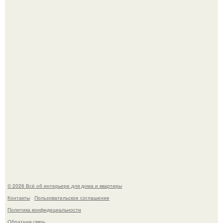
Эко - панно "Песочный Берег":
Три года назад мы купили борщевичное поле и
придумали мечту!
© 2026 Всё об интерьере для дома и квартиры
Контакты
Пользовательское соглашение
Политика конфидециальности
Обратная связь