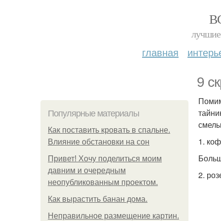
В
лучшие 
главная
интерь
9 с
Помим
тайни
Популярные материалы
смелы
Как поставить кровать в спальне.
1. ко
Влияние обстановки на сон
Больш
Привет! Хочу поделиться моим
давним и очередным
2. роз
неопубликованным проектом.
Как вырастить банан дома.
Неправильное размещение картин.