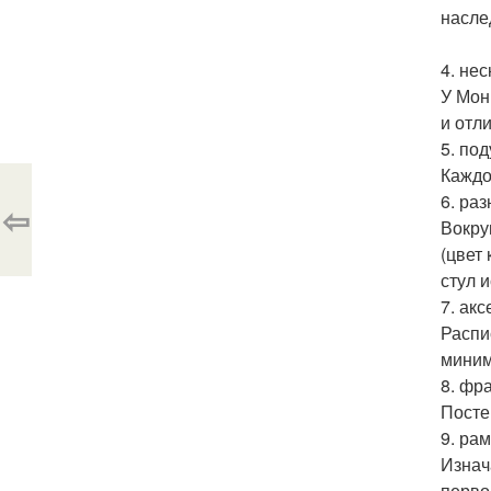
насле
4. не
У Мон
и отл
5. по
Каждо
6. ра
⇦
Вокру
(цвет
стул 
7. ак
Распи
миним
8. фр
Посте
9. рам
Изнач
перво