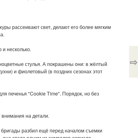
журы рассеивают свет, делают его более мягким
а.
 и несколько.
⇨
ноцветные стулья. А покрашены они: в жёлтый
ухни) и фиолетовый (в поздних сезонах этот
ля печенья "Cookie Time". Порядок, но без
т внимания на детали.
й бригады разбил ещё перед началом съемки
ь, она стала одним из символов сериала.