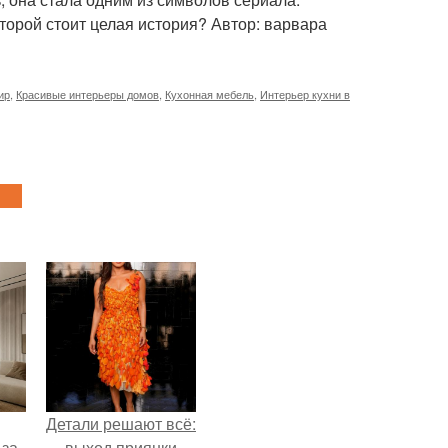
оторой стоит целая история? Автор: варвара
ир
,
Красивые интерьеры домов
,
Кухонная мебель
,
Интерьер кухни в
Детали решают всё:
-за
выход приянки