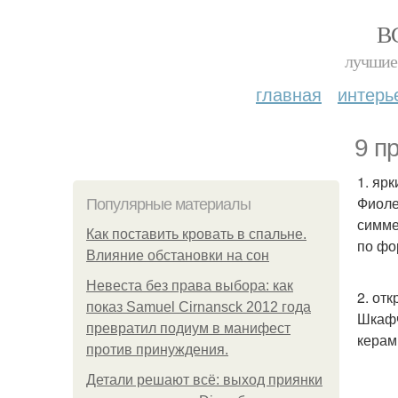
В
лучшие 
главная
интерь
9 п
1. яр
Фиоле
Популярные материалы
симме
Как поставить кровать в спальне.
по фо
Влияние обстановки на сон
Невеста без права выбора: как
2. отк
показ Samuel Cirnansck 2012 года
Шкафч
превратил подиум в манифест
керам
против принуждения.
Детали решают всё: выход приянки