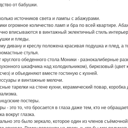
дство от бабушки.
сколько источников света и лампы с абажурами.
ики огромное количество ламп и бра по всей квартире. Аба
ично вписываются в винтажный эклектичный стиль интерьер
душки и пледы.
му дивану и креслу положена красивая подушка и плед, а то
зномастные стулья.
г круглого обеденного стола Моники - разнокалиберные раз
 кухонного шкафчика над холодильником), бирюзовый (цвет к
исчез) и объединяют вместе гостиную с кухней.
сессуары и винтажные мелочи.
сные тарелки на стене кухни, керамический повар, коробка д
ализма.
анцузские постеры.
ры - это то, что бросается в глаза даже тем, кто не обращае
ка вокруг глазка.
ально это было зеркало, которое один из членов съёмочно
го эпизода. Рамку повесили на дверь и, кто бы мог подумат