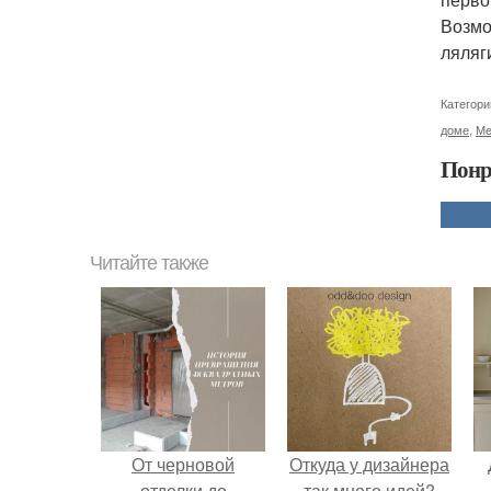
Возмо
ляляг
Категори
доме
,
Ме
Понр
Читайте также
От черновой
Откуда у дизайнера
отделки до
так много идей?