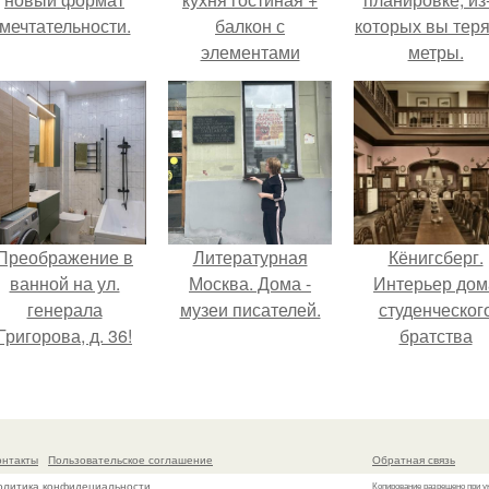
мечтательности.
балкон с
которых вы тер
элементами
метры.
классики!
Преображение в
Литературная
Кёнигсберг.
ванной на ул.
Москва. Дома -
Интерьер дом
генерала
музеи писателей.
студенческог
Григорова, д. 36!
братства
"Германия".
онтакты
Пользовательское соглашение
Обратная связь
олитика конфидециальности
Копирование разрешено при у