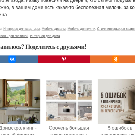
жно, в вашем доме есть какая-то бесполезная мелочь, за к
ина.
и:
Интерьер для квартиры
,
Мебель диваны
,
Мебель для кухни
,
Стили интерьеров кварт
бель для гостиной
,
Интерьер для дома
авилось? Поделитесь с друзьями!
Дримскроллинг -
Ооочень большая
5 ошибок в
новый формат
кухня гостиная +
планировке, из