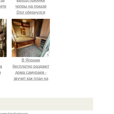
яете
чопры на показе
Dior обернулся
шквалом критики
из-за небрежного
пошива.
В Японии
а
бесплатно раздают
о
дома самураев -
звучит как план на
новую жизнь.
казании обратной гиперссылки.