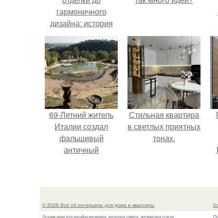
гармоничного
дизайна: история
превращения 48
квадратных метров
в уютный и
функциональный
дом для Жанны и
Алексея!
69-Летний житель
Стильная квартира
Италии создал
в светлых приятных
фальшивый
тонах.
античный
амфитеатр и
долгое время
успешно выдавал
его за настоящее
© 2026 Всё об интерьере для дома и квартиры
К
историческое
П
Лучшие идеи для дизайна интерьера, полезные советы, интересные статьи