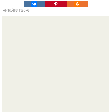
Читайте также
"Москвич-412" от Porsche.
"Проиллюстрированные Люди": Томас майландер
превратил солнечные ожоги в арт - объект.