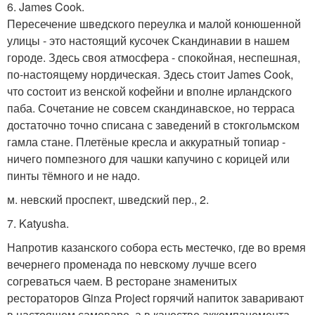
6. James Cook.
Пересечение шведского переулка и малой конюшенной
улицы - это настоящий кусочек Скандинавии в нашем
городе. Здесь своя атмосфера - спокойная, неспешная,
по-настоящему нордическая. Здесь стоит James Cook,
что состоит из венской кофейни и вполне ирландского
паба. Сочетание не совсем скандинавское, но терраса
достаточно точно списана с заведений в стокгольмском
гамла стане. Плетёные кресла и аккуратный топиар -
ничего помпезного для чашки капучино с корицей или
пинты тёмного и не надо.
м. невский проспект, шведский пер., 2.
7. Katyusha.
Напротив казанского собора есть местечко, где во время
вечернего променада по невскому лучше всего
согреваться чаем. В ресторане знаменитых
рестораторов Ginza Project горячий напиток заваривают
в настоящем самоваре, а в качестве аккомпанемента