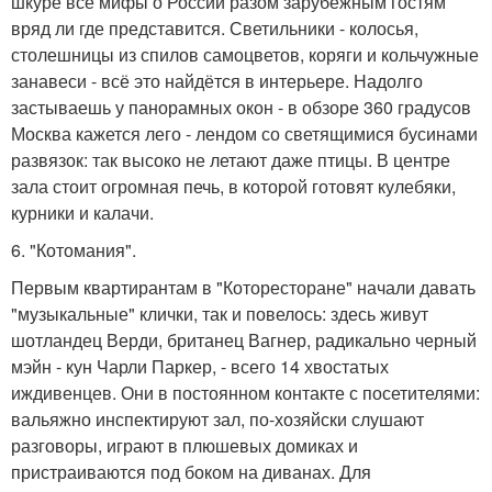
шкуре все мифы о России разом зарубежным гостям
вряд ли где представится. Светильники - колосья,
столешницы из спилов самоцветов, коряги и кольчужные
занавеси - всё это найдётся в интерьере. Надолго
застываешь у панорамных окон - в обзоре 360 градусов
Москва кажется лего - лендом со светящимися бусинами
развязок: так высоко не летают даже птицы. В центре
зала стоит огромная печь, в которой готовят кулебяки,
курники и калачи.
6. "Котомания".
Первым квартирантам в "Которесторане" начали давать
"музыкальные" клички, так и повелось: здесь живут
шотландец Верди, британец Вагнер, радикально черный
мэйн - кун Чарли Паркер, - всего 14 хвостатых
иждивенцев. Они в постоянном контакте с посетителями:
вальяжно инспектируют зал, по-хозяйски слушают
разговоры, играют в плюшевых домиках и
пристраиваются под боком на диванах. Для