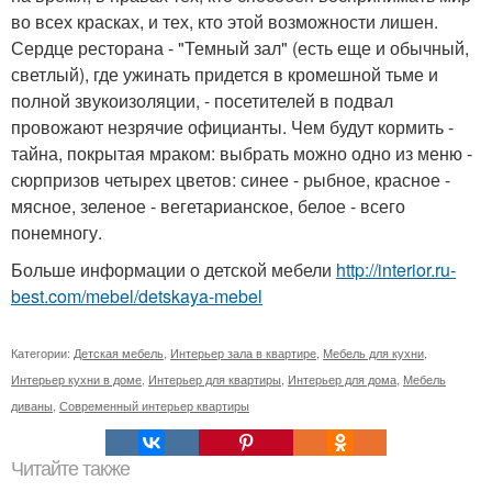
во всех красках, и тех, кто этой возможности лишен.
Сердце ресторана - "Темный зал" (есть еще и обычный,
светлый), где ужинать придется в кромешной тьме и
полной звукоизоляции, - посетителей в подвал
провожают незрячие официанты. Чем будут кормить -
тайна, покрытая мраком: выбрать можно одно из меню -
сюрпризов четырех цветов: синее - рыбное, красное -
мясное, зеленое - вегетарианское, белое - всего
понемногу.
Больше информации о детской мебели
http://interior.ru-
best.com/mebel/detskaya-mebel
Категории:
Детская мебель
,
Интерьер зала в квартире
,
Мебель для кухни
,
Интерьер кухни в доме
,
Интерьер для квартиры
,
Интерьер для дома
,
Мебель
диваны
,
Современный интерьер квартиры
Читайте также