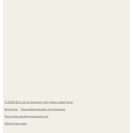
превратил солнечные ожоги в арт - объект.
Невеста без права выбора: как показ Samuel Cirnansck
2012 года превратил подиум в манифест против
принуждения.
© 2026 Всё об интерьере для дома и квартиры
Контакты
Пользовательское соглашение
Политика конфидециальности
Обратная связь