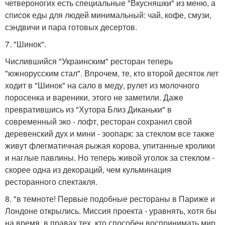
четвероногих есть специальные "Вкусняшки" из меню, а
список еды для людей минимальный: чай, кофе, смузи,
сэндвичи и пара готовых десертов.
7. "Шинок".
Числившийся "Украинским" ресторан теперь
"южнорусским стал". Впрочем, те, кто второй десяток лет
ходит в "Шинок" на сало в меду, рулет из молочного
поросенка и вареники, этого не заметили. Даже
превратившись из "Хутора Близ Диканьки" в
современный эко - лофт, ресторан сохранил свой
деревенский дух и мини - зоопарк: за стеклом все также
живут флегматичная рыжая корова, упитанные кролики
и наглые павлины. Но теперь живой уголок за стеклом -
скорее одна из декораций, чем кульминация
ресторанного спектакля.
8. "в темноте! Первые подобные рестораны в Париже и
Лондоне открылись. Миссия проекта - уравнять, хотя бы
на время, в правах тех, кто способен воспринимать мир