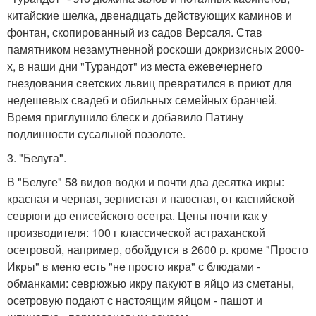
китайские шелка, двенадцать действующих каминов и
фонтан, скопированный из садов Версаля. Став
памятником незамутненной роскоши докризисных 2000-
х, в наши дни "Турандот" из места ежевечернего
гнездования светских львиц превратился в приют для
недешевых свадеб и обильных семейных бранчей.
Время приглушило блеск и добавило Патину
подлинности сусальной позолоте.
3. "Белуга".
В "Белуге" 58 видов водки и почти два десятка икры:
красная и черная, зернистая и паюсная, от каспийской
севрюги до енисейского осетра. Цены почти как у
производителя: 100 г классической астраханской
осетровой, например, обойдутся в 2600 р. кроме "Просто
Икры" в меню есть "не просто икра" с блюдами -
обманками: севрюжью икру пакуют в яйцо из сметаны,
осетровую подают с настоящим яйцом - пашот и