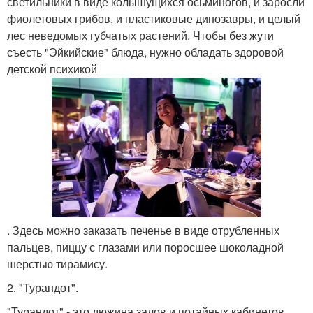
светильники в виде колышущихся осьминогов, и заросли
фиолетовых грибов, и пластиковые динозавры, и целый
лес неведомых губчатых растений. Чтобы без жути
съесть "Эйкийские" блюда, нужно обладать здоровой
детской психикой
. Здесь можно заказать печенье в виде отрубленных
пальцев, пиццу с глазами или поросшее шоколадной
шерстью тирамису.
2. "Турандот".
"Турандот" - это дюжина залов и потайных кабинетов,