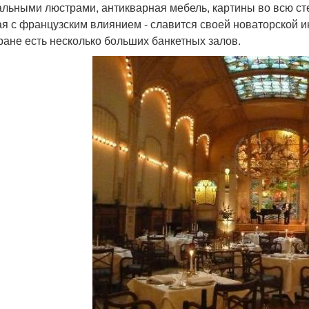
альными люстрами, антикварная мебель, картины во всю сте
ая с французским влиянием - славится своей новаторской и
ране есть несколько больших банкетных залов.