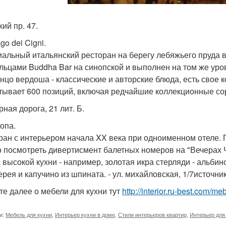
кий пр. 47.
ago dei Cigni.
альный итальянский ресторан на берегу лебяжьего пруда в 
льцами Buddha Bar на синопской и выполнен на том же уро
нцо вердоша - классические и авторские блюда, есть свое 
тывает 600 позиций, включая редчайшие коллекционные со
рная дорога, 21 лит. Б.
ропа.
ран с интерьером начала XX века при одноименном отеле. 
 посмотреть дивертисмент балетных номеров на "Вечерах 
 высокой кухни - например, золотая икра стерляди - альбин
рея и капучино из шпината. - ул. михайловская, 1/7источник
те далее о мебели для кухни тут
http://interior.ru-best.com/m
и:
Мебель для кухни
,
Интерьер кухни в доме
,
Стили интерьеров квартир
,
Интерьер для