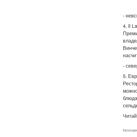
- невс
4. Il L
Преми
владе
Винче
насчи
- севе
5. Ев
Ресто
можно
блюда
сельде
Читай
Категори