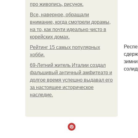
про живопись, рисунок.
Все, наверное, обращали
внимание, когда смотрели дорамы,
на то, как почти идеально чисто в
корейских домах.
Респе
Рейтинг 15 самых популярных
сдерж
хобби.
зимни
69-Летний житель Италии создал
солид
фальшивый античный амфитеатр и
долгое время успешно выдавал его
за настоящее историческое
наследие.