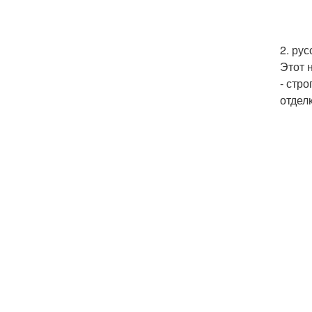
2. рус
Этот 
- стр
отдел