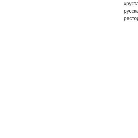
хруст
русск
ресто