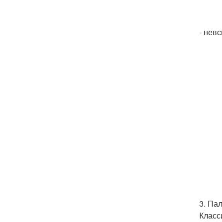
- невс
3. Па
Класс