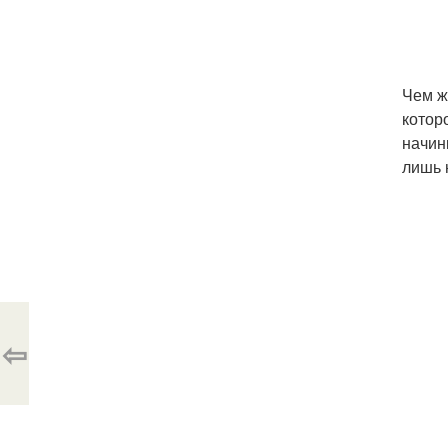
Чем ж
котор
начин
лишь 
⇦