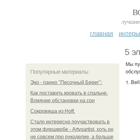
В
лучшие 
главная
интерь
5 э
Мы пу
обслу
Популярные материалы
1. Bel
Эко - панно "Песочный Берег":
Как поставить кровать в спальне.
Влияние обстановки на сон
Сокровища из Hoff.
Стало интересно поучаствовать в
этом флешмобе - Artvsartist, хоть он
не совсем про рукоделие, а больше