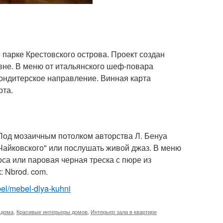
парке Крестовского острова. Проект создан
вне. В меню от итальянского шеф-повара
кондитерское направление. Винная карта
рта.
Под мозаичным потолком авторства Л. Бенуа
Чайковского" или послушать живой джаз. В меню
оса или паровая черная треска с пюре из
: Nbrod. com.
ebel/mebel-dlya-kuhni
 дома
,
Красивые интерьеры домов
,
Интерьер зала в квартире