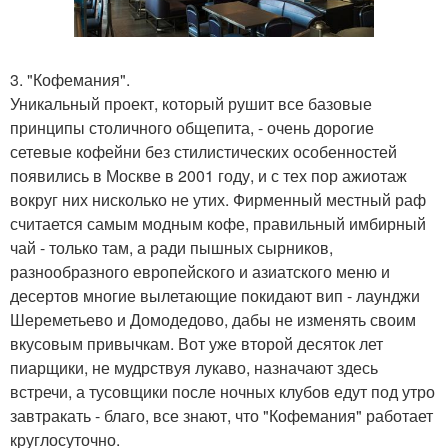
3. "Кофемания".
Уникальный проект, который рушит все базовые
принципы столичного общепита, - очень дорогие
сетевые кофейни без стилистических особенностей
появились в Москве в 2001 году, и с тех пор ажиотаж
вокруг них нисколько не утих. Фирменный местный раф
считается самым модным кофе, правильный имбирный
чай - только там, а ради пышных сырников,
разнообразного европейского и азиатского меню и
десертов многие вылетающие покидают вип - лаунджи
Шереметьево и Домодедово, дабы не изменять своим
вкусовым привычкам. Вот уже второй десяток лет
пиарщики, не мудрствуя лукаво, назначают здесь
встречи, а тусовщики после ночных клубов едут под утро
завтракать - благо, все знают, что "Кофемания" работает
круглосуточно.