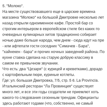
5. "Молоко".
На месте существовавшего еще в царские времена
магазина "Молоко" на большой Дмитровке несколько лет
назад открыли одноименное кафе. Простой бар со
строгим интерьером в европейском стиле без каких-то
очевидных кулинарных хитов традиционно собирает
ночью даже больше народа, чем днем - сюда идут на пре
- или афтепати гости соседних "Симачев - Бара",
"хайнекен - бара" и прочих ночных заведений района. По
кухне ставка сделана на старую добрую классику в
самом ее привычном звучании.
Что есть: два "Цезаря" (с курицей и креветками), дорадо
с картофельным пюре, куриные котлеты.
Где: ул. большая Дмитровка, 7/5, стр. 5 6. La Provincia.
Итальянский ресторан "Ла Провинция" существует
много лет, и все эти годы создатели не приемлют хоть
какого-то следования сезонным трендам. Официанты
здесь работают годами (что, собственно, не самый