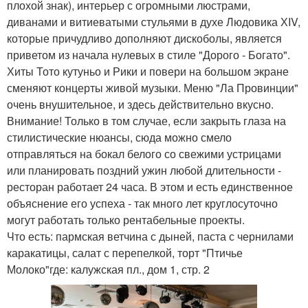
плохой знак), интерьер с огромными люстрами,
диванами и витиеватыми стульями в духе Людовика ХIV,
которые причудливо дополняют дискоболы, является
приветом из начала нулевых в стиле "Дорого - Богато".
Хиты Тото кутуньо и Рики и повери на большом экране
сменяют концерты живой музыки. Меню "Ла Провинции"
очень внушительное, и здесь действительно вкусно.
Внимание! Только в том случае, если закрыть глаза на
стилистические нюансы, сюда можно смело
отправляться на бокал белого со свежими устрицами
или планировать поздний ужин любой длительности -
ресторан работает 24 часа. В этом и есть единственное
объяснение его успеха - так много лет круглосуточно
могут работать только рентабельные проекты.
Что есть: пармская ветчина с дыней, паста с чернилами
каракатицы, салат с перепелкой, торт "Птичье
Молоко"где: калужская пл., дом 1, стр. 2