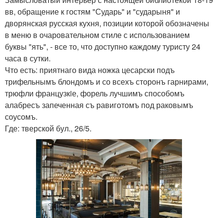
вв, обращение к гостям "Сударь" и "сударыня" и
дворянская русская кухня, позиции которой обозначены
в меню в очаровательном стиле с использованием
буквы "ять", - все то, что доступно каждому туристу 24
часа в сутки.
Что есть: приятнаго вида ножка цесарски подъ
трифельнымъ блондомъ и со всехъ сторонъ гарнирами,
трюфли французкiе, форель лучшимъ способомъ
алабресъ запеченная съ равиготомъ под раковымъ
соусомъ.
Где: тверской бул., 26/5.