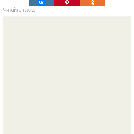
Читайте также
Как визуально "Приподнять" потолок: 10 дизайнерских
приемов.
Визуализация квартиры в ЖК "Булычев".