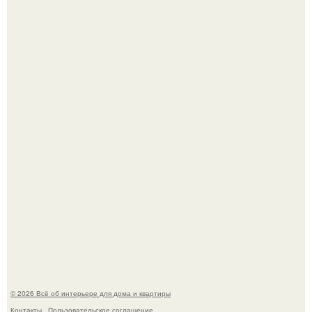
Стильная квартира в светлых приятных тонах.
Двухкомнатная квартира в стиле сканди кинфолк и
мебелью 50-х годов в высотке на котельнической.
© 2026 Всё об интерьере для дома и квартиры
Контакты
Пользовательское соглашение