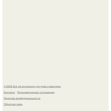
Привет всем дизайнерам интерьеров и не только!
Детали решают всё: выход приянки чопры на показе Dior
обернулся шквалом критики из-за небрежного пошива.
© 2026 Всё об интерьере для дома и квартиры
Контакты
Пользовательское соглашение
Политика конфидециальности
Обратная связь