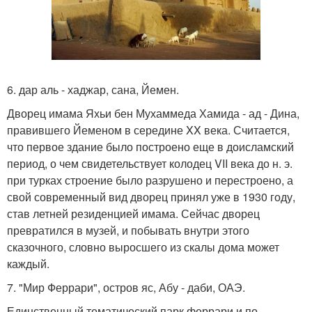
6. дар аль - хаджар, сана, Йемен.
Дворец имама Яхьи бен Мухаммеда Хамида - ад - Дина,
правившего Йеменом в середине XX века. Считается,
что первое здание было построено еще в доисламский
период, о чем свидетельствует колодец VII века до н. э.
при турках строение было разрушено и перестроено, а
свой современный вид дворец принял уже в 1930 году,
став летней резиденцией имама. Сейчас дворец
превратился в музей, и побывать внутри этого
сказочного, словно выросшего из скалы дома может
каждый.
7. "Мир Феррари", остров яс, Абу - даби, ОАЭ.
Единственный тематический парк феррари и по