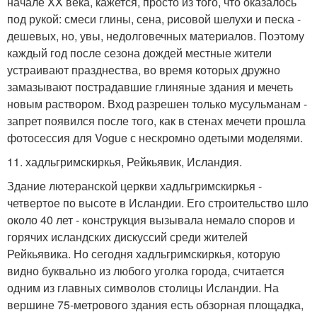
начале XX века, кажется, просто из того, что оказалось
под рукой: смеси глины, сена, рисовой шелухи и песка -
дешевых, но, увы, недолговечных материалов. Поэтому
каждый год после сезона дождей местные жители
устраивают празднества, во время которых дружно
замазывают пострадавшие глиняные здания и мечеть
новым раствором. Вход разрешен только мусульманам -
запрет появился после того, как в стенах мечети прошла
фотосессия для Vogue с нескромно одетыми моделями.
11. хадльгримскиркья, Рейкьявик, Исландия.
Здание лютеранской церкви хадльгримскиркья -
четвертое по высоте в Исландии. Его строительство шло
около 40 лет - конструкция вызывала немало споров и
горячих исландских дискуссий среди жителей
Рейкьявика. Но сегодня хадльгримскиркья, которую
видно буквально из любого уголка города, считается
одним из главных символов столицы Исландии. На
вершине 75-метрового здания есть обзорная площадка,