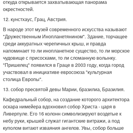
откуда открывается захватывающая панорама
окрестностей.
12. кунстхаус, Грац, Австрия.
В народе этот музей современного искусства называют
"Дружественным Инопланетянином". Здание, торчащее
среди аккуратных черепичных крыш, и правда
напоминает то ли инопланетное существо, то ли морское
чудовище с присосками, то ли сломанную волынку.
"Пришелец" появился в Граце в 2003 году, когда город
участвовал в инициативе евросоюза "культурная
столица Европы".
13. собор пресвятой девы Марии, бразилиа, Бразилия.
Кафедральный собор, на создание которого архитектора
оскара нимейера вдохновил собор Христа - царя в
Ливерпуле. Его 16 колонн символизируют воздетые к
небу руки, крышей служат гигантские витражи, а под
куполом витают изваяния ангелов. Увы, собор больше