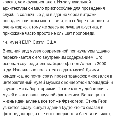
красив, чем функционален. Из-за уникальной
архитектуры он мало приспособлен для проведения
служб: в солнечные дни в здание через витражи
попадает слишком много света, и в соборе становится
очень жарко, к тому же здесь не лучшая акустика, и
прихожане часто просто не слышат проповеди.
14. музей EMP, Сиэтл, США.
Внешний вид музея современной поп-культуры удачно
перекликается с его внутренним содержанием. Его
основал соучредитель майкрософт пол Аллен в 2000
году. Изначально пол хотел создать музей Джими
хендрикса, но почти сразу проект трансформировался в
интерактивный музей музыки с концертной площадкой и
звуковыми лабораториями. Позже к нему добавились
музей и зал славы научной фантастики. Воплощал в
жизнь идеи аллена все тот же Фрэнк гери. Стиль Гери
узнается сразу: силуэт здания будто кто-то смазал в
фоторедакторе, а все его поверхности блестят и сияют,