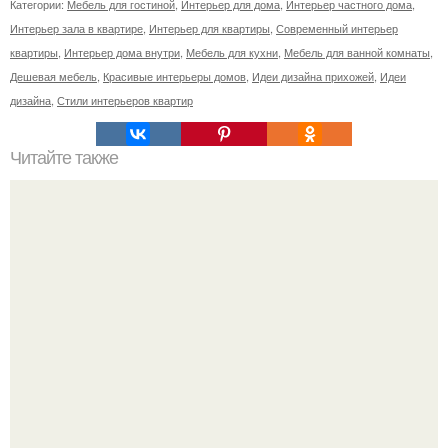
Категории:
Мебель для гостиной
,
Интерьер для дома
,
Интерьер частного дома
,
Интерьер зала в квартире
,
Интерьер для квартиры
,
Современный интерьер
квартиры
,
Интерьер дома внутри
,
Мебель для кухни
,
Мебель для ванной комнаты
,
Дешевая мебель
,
Красивые интерьеры домов
,
Идеи дизайна прихожей
,
Идеи
дизайна
,
Стили интерьеров квартир
Читайте также
Объемный интерьер гостиной с эркером.