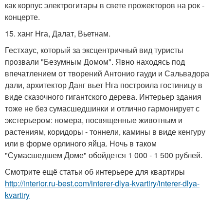
как корпус электрогитары в свете прожекторов на рок -
концерте.
15. ханг Нга, Далат, Вьетнам.
Гестхаус, который за эксцентричный вид туристы
прозвали "Безумным Домом". Явно находясь под
впечатлением от творений Антонио гауди и Сальвадора
дали, архитектор Данг вьет Нга построила гостиницу в
виде сказочного гигантского дерева. Интерьер здания
тоже не без сумасшедшинки и отлично гармонирует с
экстерьером: номера, посвященные животным и
растениям, коридоры - тоннели, камины в виде кенгуру
или в форме орлиного яйца. Ночь в таком
"Сумасшедшем Доме" обойдется 1 000 - 1 500 рублей.
Смотрите ещё статьи об интерьере для квартиры
http://interior.ru-best.com/interer-dlya-kvartiry/interer-dlya-
kvartiry