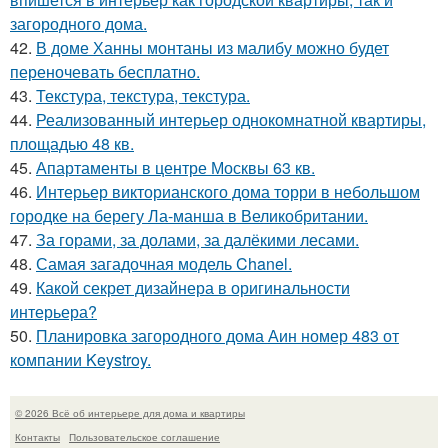
загородного дома.
42.
В доме Ханны монтаны из малибу можно будет
переночевать бесплатно.
43.
Текстура, текстура, текстура.
44.
Реализованный интерьер однокомнатной квартиры,
площадью 48 кв.
45.
Апартаменты в центре Москвы 63 кв.
46.
Интерьер викторианского дома торри в небольшом
городке на берегу Ла-манша в Великобритании.
47.
За горами, за долами, за далёкими лесами.
48.
Самая загадочная модель Chanel.
49.
Какой секрет дизайнера в оригинальности
интерьера?
50.
Планировка загородного дома Аин номер 483 от
компании Keystroy.
© 2026 Всё об интерьере для дома и квартиры
Контакты
Пользовательское соглашение