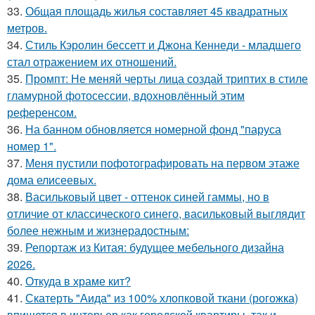
33.
Общая площадь жилья составляет 45 квадратных
метров.
34.
Стиль Кэролин бессетт и Джона Кеннеди - младшего
стал отражением их отношений.
35.
Промпт: Не меняй черты лица создай триптих в стиле
гламурной фотосессии, вдохновлённый этим
референсом.
36.
На банном обновляется номерной фонд "паруса
номер 1".
37.
Меня пустили пофотографировать на первом этаже
дома елисеевых.
38.
Васильковый цвет - оттенок синей гаммы, но в
отличие от классического синего, васильковый выглядит
более нежным и жизнерадостным:
39.
Репортаж из Китая: будущее мебельного дизайна
2026.
40.
Откуда в храме кит?
41.
Скатерть "Аида" из 100% хлопковой ткани (рогожка)
впишется в интерьер как городской квартиры, так и