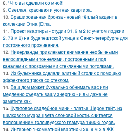
8.
"Что вы сделали со мной!
9.
Светлая, красивая и уютная квартира.
10.
Брашированная бронза - новый тёплый акцент в
коллекции Этна (Etna.
11.
Проект квартиры - студии 31, 9 м 2 (с учетом лоджии
2, 78 м 2) на будапештской улице в Санкт-петербурге для
постоянного проживания.
12.
Нидерланды привлекают внимание необычными
велосипедными тоннелями, построенными под
каналами с прозрачными стеклянными потолками.
13.
Из булыжника сделали элитный столик с помощью
эффектного трюка со стеклом.
14.
Ваш дом может буквально обнимать вас или
медленно съедать вашу энергию - и вы даже не
заметите как.
15.
Культовое свадебное мини - платье Шерон тейт, из
шелкового муара цвета слоновой кости, считается
воплощением голливудского гламура 1960-х годов.
16.
Интерьер 1-комнатной квартиры 36, 8 м 2 в ЖК