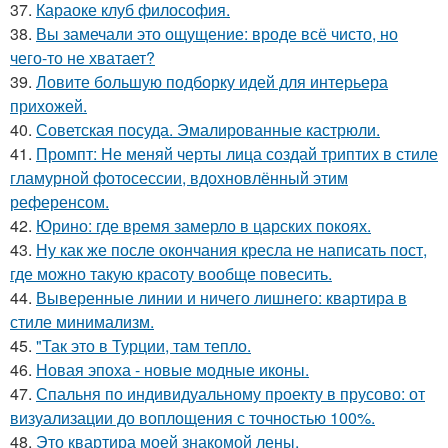
37.
Караоке клуб философия.
38.
Вы замечали это ощущение: вроде всё чисто, но
чего-то не хватает?
39.
Ловите большую подборку идей для интерьера
прихожей.
40.
Советская посуда. Эмалированные кастрюли.
41.
Промпт: Не меняй черты лица создай триптих в стиле
гламурной фотосессии, вдохновлённый этим
референсом.
42.
Юрино: где время замерло в царских покоях.
43.
Ну как же после окончания кресла не написать пост,
где можно такую красоту вообще повесить.
44.
Выверенные линии и ничего лишнего: квартира в
стиле минимализм.
45.
"Так это в Турции, там тепло.
46.
Новая эпоха - новые модные иконы.
47.
Спальня по индивидуальному проекту в прусово: от
визуализации до воплощения с точностью 100%.
48.
Это квартира моей знакомой лены.