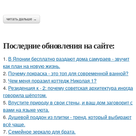
читать дальше →
Последние обновления на сайте:
1.
В Японии бесплатно раздают дома самураев - звучит
как план на новую жизнь.
2.
Почему покраска - это топ для современной ванной?
3.
Чем меня поразил коттедж Николая 1?
4.
Резиденция к - 2: почему советская архитектура иногда
говорила шёпотом.
5.
Впустите природу в свои стены, и ваш дом заговорит с
вами на языке уюта.
6.
Душевой поддон из плитки - тренд, который выбирают
всё чаще.
7.
Семейное зеркало для брата.