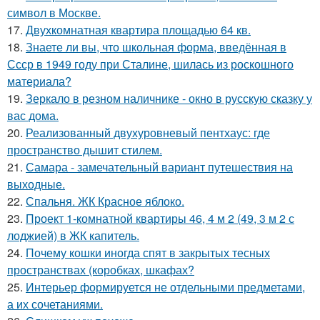
символ в Москве.
17.
Двухкомнатная квартира площадью 64 кв.
18.
Знаете ли вы, что школьная форма, введённая в
Ссср в 1949 году при Сталине, шилась из роскошного
материала?
19.
Зеркало в резном наличнике - окно в русскую сказку у
вас дома.
20.
Реализованный двухуровневый пентхаус: где
пространство дышит стилем.
21.
Самара - замечательный вариант путешествия на
выходные.
22.
Спальня. ЖК Красное яблоко.
23.
Проект 1-комнатной квартиры 46, 4 м 2 (49, 3 м 2 с
лоджией) в ЖК капитель.
24.
Почему кошки иногда спят в закрытых тесных
пространствах (коробках, шкафах?
25.
Интерьер формируется не отдельными предметами,
а их сочетаниями.