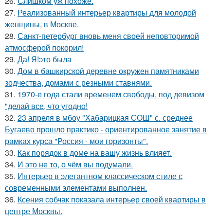
26.
Слишком уж похоже.
27.
Реализованный интерьер квартиры для молодой
женщины, в Москве.
28.
Санкт-петербург вновь меня своей неповторимой
атмосферой покорил!
29.
Да! Я!это была
30.
Дом в башкирской деревне окружен памятниками
зодчества, домами с резными ставнями.
31.
1970-е года стали временем свободы, под девизом
"делай все, что угодно!
32.
23 апреля в мбоу "Хабарицкая СОШ" с. среднее
Бугаево прошло практико - ориентированное занятие в
рамках курса "Россия - мои горизонты".
33.
Как порядок в доме на вашу жизнь влияет.
34.
И это не то, о чём вы подумали.
35.
Интерьер в элегантном классическом стиле с
современными элементами выполнен.
36.
Ксения собчак показала интерьер своей квартиры в
центре Москвы.