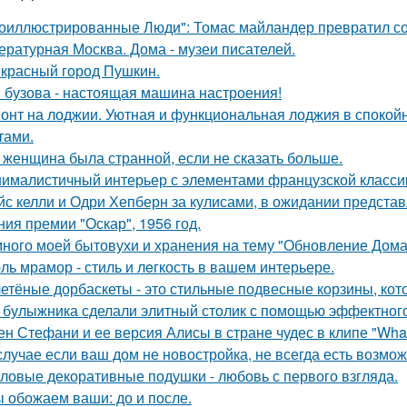
оиллюстрированные Люди": Томас майландер превратил сол
ературная Москва. Дома - музеи писателей.
красный город Пушкин.
 бузова - настоящая машина настроения!
онт на лоджии. Уютная и функциональная лоджия в спокойн
тами.
 женщина была странной, если не сказать больше.
ималистичный интерьер с элементами французской классик
йс келли и Одри Хепберн за кулисами, в ожидании предста
ния премии "Оскар", 1956 год.
ного моей бытовухи и хранения на тему "Обновление Дома
ль мрамор - стиль и лeгкость в вашем интерьере.
етёные дорбаскеты - это стильные подвесные корзины, кот
 булыжника сделали элитный столик с помощью эффектного
ен Стефани и ее версия Алисы в стране чудес в клипе "What
случае если ваш дом не новостройка, не всегда есть возмож
ловые декоративные подушки - любовь с первого взгляда.
 обожаем ваши: до и после.