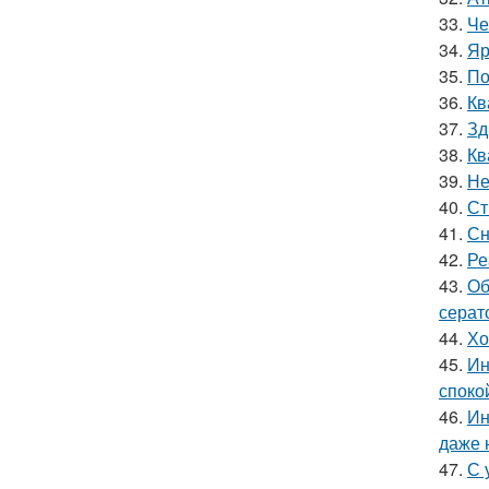
33.
Че
34.
Яр
35.
По
36.
Кв
37.
Зд
38.
Кв
39.
Не
40.
Ст
41.
Сн
42.
Ре
43.
Об
серат
44.
Хо
45.
Ин
споко
46.
Ин
даже 
47.
С 