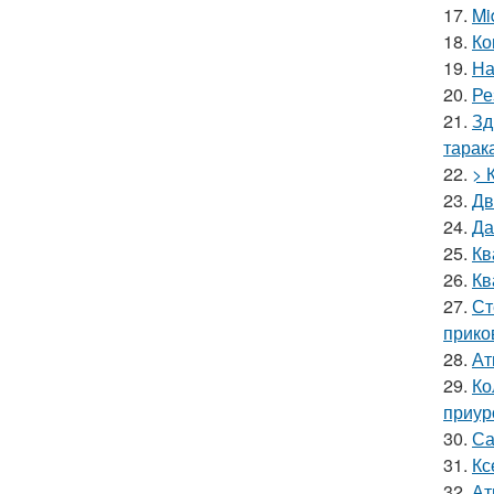
17.
Mi
18.
Ко
19.
На
20.
Ре
21.
Зд
тарак
22.
> 
23.
Дв
24.
Да
25.
Кв
26.
Кв
27.
Ст
прико
28.
Ат
29.
Ко
приур
30.
Са
31.
Кс
32.
Ат