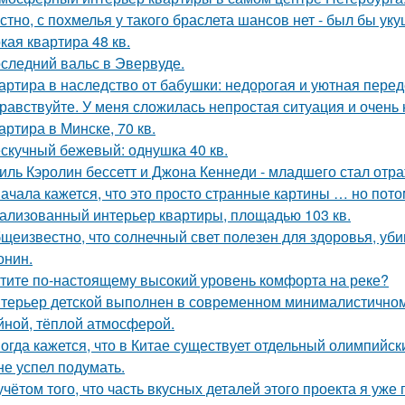
стно, с похмелья у такого браслета шансов нет - был бы уку
кая квартира 48 кв.
следний вальс в Эвервуде.
артира в наследство от бабушки: недорогая и уютная перед
равствуйте. У меня сложилась непростая ситуация и очень
артира в Минске, 70 кв.
скучный бежевый: однушка 40 кв.
иль Кэролин бессетт и Джона Кеннеди - младшего стал отр
ачала кажется, что это просто странные картины … но пото
ализованный интерьер квартиры, площадью 103 кв.
щеизвестно, что солнечный свет полезен для здоровья, уби
онин.
тите по-настоящему высокий уровень комфорта на реке?
терьер детской выполнен в современном минималистичном
йной, тёплой атмосферой.
огда кажется, что в Китае существует отдельный олимпийски
не успел подумать.
учётом того, что часть вкусных деталей этого проекта я уже