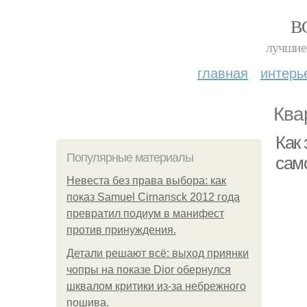
В
лучшие 
главная
интерь
Ква
Как
Популярные материалы
сам
Невеста без права выбора: как
показ Samuel Cirnansck 2012 года
превратил подиум в манифест
против принуждения.
Детали решают всё: выход приянки
чопры на показе Dior обернулся
шквалом критики из-за небрежного
пошива.