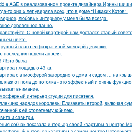
ddle AGE в реализованном проекте дизайнера Ирины шиши
гда-то она 5 лет уверяла всех, что в доме "Никаких Котов".
верное, любовь к интерьеру у меня была всегда.
зное деревянное панно.
равствуйте! С новой квартирой нам достался старый сове
аньем цвете.
Крупный план селфи красивой молодой девушки.
е последних недели апреля.
! Я!это была
артира площадью 43 кв.
артира с атмосферой загородного дома и садом … на крыш
еллаж от пола до потолка - это эффектный и очень функци
вывает внимание.
мосферный интерьер студии для писателя.
ллекцию нарядов королевы Елизаветы второй, включая сумо
оченной к её столетнему юбилею.
вита и савитри.
ения собчак показала интерьер своей квартиры в центре М
мосферный интерьер квартиры в самом центре Петербурга