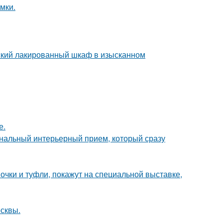
мки.
тский лакированный шкаф в изысканном
е.
ональный интерьерный прием, который сразу
чки и туфли, покажут на специальной выставке,
осквы.
.