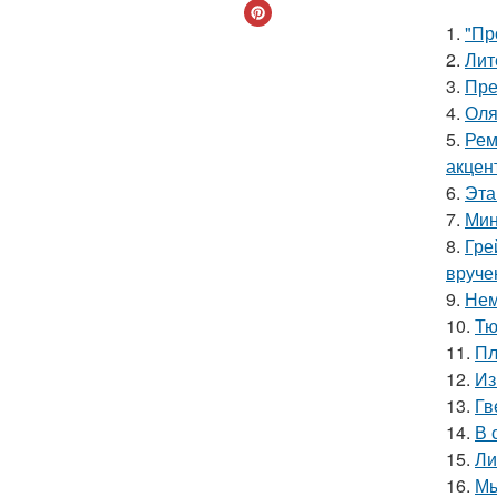
1.
"Пр
2.
Лит
3.
Пре
4.
Оля
5.
Рем
акцен
6.
Эта
7.
Мин
8.
Гре
вруче
9.
Нем
10.
Тю
11.
Пл
12.
Из
13.
Гв
14.
В 
15.
Ли
16.
Мы