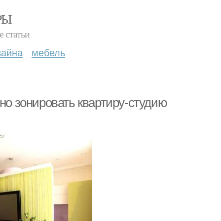
РЫ
е статьи
зайна
мебель
ьно зонировать квартиру-студию