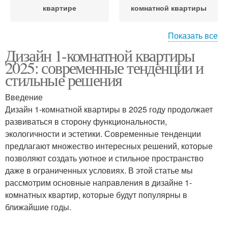
квартире
комнатной квартиры
Показать все
Дизайн 1-комнатной квартиры
Планировка для 1-
Освещение в квартире
2025: современные тенденции и
комнатной квартиры
стильные решения
Введение
Мебель для 1-
Квартира на
Дизайн 1-комнатной квартиры в 2025 году продолжает
комнатной квартиры
функциональные зоны
развиваться в сторону функциональности,
экологичности и эстетики. Современные тенденции
предлагают множество интересных решений, которые
Квартира с
позволяют создать уютное и стильное пространство
Интерьер для 1-
ограниченным
даже в ограниченных условиях. В этой статье мы
комнатной квартиры
бюджетом
рассмотрим основные направления в дизайне 1-
комнатных квартир, которые будут популярны в
ближайшие годы.
Пространство в 1-
Однокомнатная
комнатной квартире
квартира