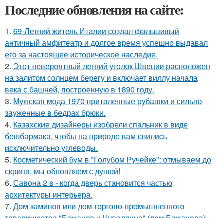
Последние обновления на сайте:
1.
69-Летний житель Италии создал фальшивый
античный амфитеатр и долгое время успешно выдавал
его за настоящее историческое наследие.
2.
Этот невероятный летний уголок Швеции расположен
на залитом солнцем берегу и включает виллу начала
века с башней, построенную в 1890 году.
3.
Мужская мода 1970 приталенные рубашки и сильно
зауженные в бедрах брюки.
4.
Казахские дизайнеры изобрели спальник в виде
бешбармака, чтобы на природе вам снились
исключительно углеводы.
5.
Косметический бум в "Голубом Ручейке": отмываем до
скрипа, мы обновляем с душой!
6.
Савона 2 в - когда дверь становится частью
архитектуры интерьера.
7.
Дом каминов или дом торгово-промышленного
товарищества "Бажанов и Чувалдина" (дом Бажанова).