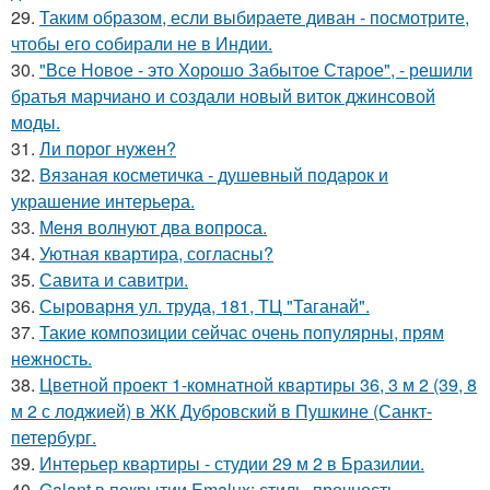
29.
Таким образом, если выбираете диван - посмотрите,
чтобы его собирали не в Индии.
30.
"Все Новое - это Хорошо Забытое Старое", - решили
братья марчиано и создали новый виток джинсовой
моды.
31.
Ли порог нужен?
32.
Вязаная косметичка - душевный подарок и
украшение интерьера.
33.
Меня волнуют два вопроса.
34.
Уютная квартира, согласны?
35.
Савита и савитри.
36.
Сыроварня ул. труда, 181, ТЦ "Таганай".
37.
Такие композиции сейчас очень популярны, прям
нежность.
38.
Цветной проект 1-комнатной квартиры 36, 3 м 2 (39, 8
м 2 с лоджией) в ЖК Дубровский в Пушкине (Санкт-
петербург.
39.
Интерьер квартиры - студии 29 м 2 в Бразилии.
40.
Galant в покрытии Emalux: стиль, прочность,