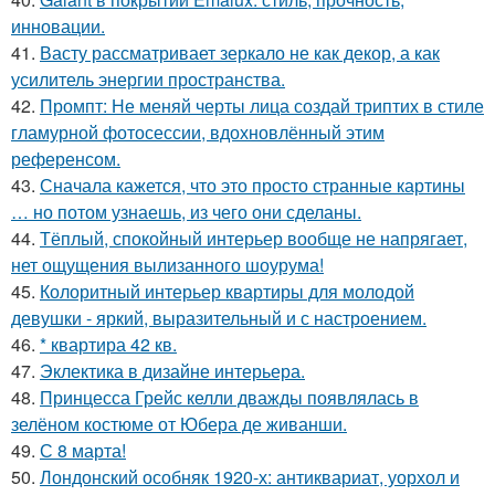
инновации.
41.
Васту рассматривает зеркало не как декор, а как
усилитель энергии пространства.
42.
Промпт: Не меняй черты лица создай триптих в стиле
гламурной фотосессии, вдохновлённый этим
референсом.
43.
Сначала кажется, что это просто странные картины
… но потом узнаешь, из чего они сделаны.
44.
Тёплый, спокойный интерьер вообще не напрягает,
нет ощущения вылизанного шоурума!
45.
Колоритный интерьер квартиры для молодой
девушки - яркий, выразительный и с настроением.
46.
* квартира 42 кв.
47.
Эклектика в дизайне интерьера.
48.
Принцесса Грейс келли дважды появлялась в
зелёном костюме от Юбера де живанши.
49.
С 8 марта!
50.
Лондонский особняк 1920-х: антиквариат, уорхол и