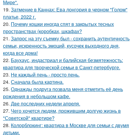
Мире".
19.
Затмение в Каннах: Ева лонгория в черном "Голом"
платье, 2022 г.
20.
Почему кошки иногда спят в закрытых тесных
пространствах (коробках, шкафах?
21.
Запрос на эту съемку был - сохранить аутентичность
семьи, искренность эмоций, кусочек выходного дня,
когда все дома!
22.
Баухаус, индастриал и балийская безмятежность:
квартира для творческой семьи в Санкт-петербурге.
23.
Не каждый пень - просто пень.
24.
Сначала была картина.
25.
Однажды подруга позвала меня отметить её день
рождения в небольшом кафе.
26.
Две последних недели апреля.
27.
Чего хочется людям, прожившим долгую жизнь в
"Советской" квартире?
28.
Колорблокинг: квартира в Москве для семьи с двумя
детьми.