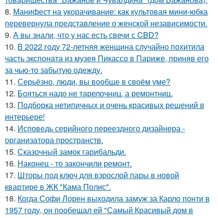
8.
Манифест на укорачивание: как культовая мини-юбка
перевернула представление о женской независимости.
9.
А вы знали, что у нас есть свечи с CBD?
10.
В 2022 году 72-летняя женщина случайно похитила
часть экспоната из музея Пикассо в Париже, приняв его
за чью-то забытую одежду.
11.
Серьёзно, люди, вы вoобще в своём уме?
12.
Бояться надо не тарелочниц, а ремонтниц.
13.
Подборка нетипичных и очень красивых решений в
интерьере!
14.
Исповедь серийного переездного дизайнера -
организатора пространств.
15.
Сказочный замок гарибальди.
16.
Наконец - то закончили ремонт.
17.
Шторы под ключ для взрослой пары в новой
квартире в ЖК "Кама Полис".
18.
Когда Софи Лорен выходила замуж за Карло понти в
1957 году, он пообещал ей "Самый Красивый дом в