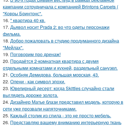
кампании сотрудничала с компанией Brintons Carpets (
"Ковры Бринтонс".
16.
* квартира 40 кв.
17.
Дьявол носит Prada 2: во что одеты персонажи
фильма.
18.
Добро пожаловать в студию продуманного дизайна
"Мейлах".
19.
Поговорим про дренаж!
20.
Продаётся 2-комнатная квартира с двумя
отдельными комнатами и кухней, раздельный санузел.
21.
Особняк Демидова, большая морская, 43.
22.
Олени - как символ эпохи.
23.
Ювелирный десерт: когда Skittles случайно стали
выглядеть дороже золота.
24.
Дизайнер Матье блази представил модель, которую в
сети уже прозвали напяточниками.
25.
Каждый столик из спила - это не просто мебель.
26.
Представляю вашему вниманию интерьерную ткань