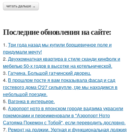
читать дальше →
Последние обновления на сайте:
1.
Три года назад мы купили борщевичное поле и
придумали мечту!
2.
Двухкомнатная квартира в стиле сканди кинфолк и
мебелью 50-х годов в высотке на котельнической.
3.
Гатчина. Большой гатчинский дворец.
4.
В прошлом посте я вам показывала фасад и сад
гостевого дома O'27 сильвупле, где мы находимся в
небольшой поездке.
5.
Вагонка в интерьере.
6.
Аэропорт ното в японском городе вадзима украсили
покемонами и переименовали в "Аэропорт Ното
Сатояма Покемон с Тобой", если переводить дословно.
7.
Ремонт на лоджии. Уютная и функциональная лоджия