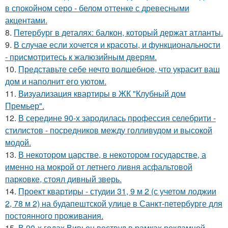
в спокойном серо - белом оттенке с древесными
акцентами.
8.
Петербург в деталях: балкон, который держат атланты.
9.
В случае если хочется и красоты, и функциональности
- присмотритесь к жалюзийным дверям.
10.
Представьте себе нечто волшебное, что украсит ваш
дом и наполнит его уютом.
11.
Визуализация квартиры в ЖК "Клубный дом
Премьер".
12.
В середине 90-х зародилась профессия селебрити -
стилистов - посредников между голливудом и высокой
модой.
13.
В некотором царстве, в некотором государстве, а
именно на мокрой от летнего ливня асфальтовой
парковке, стоял дивный зверь.
14.
Проект квартиры - студии 31, 9 м 2 (с учетом лоджии
2, 78 м 2) на будапештской улице в Санкт-петербурге для
постоянного проживания.
15.
В 90-х годах Вивьен вествуд в рамках рекламной