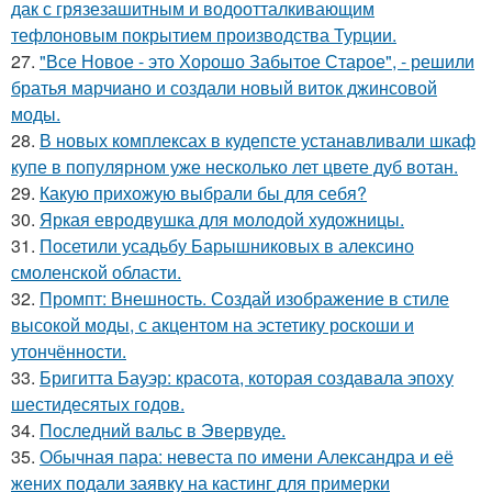
дак с грязезашитным и водоотталкивающим
тефлоновым покрытием производства Турции.
27.
"Все Новое - это Хорошо Забытое Старое", - решили
братья марчиано и создали новый виток джинсовой
моды.
28.
В новых комплексах в кудепсте устанавливали шкаф
купе в популярном уже несколько лет цвете дуб вотан.
29.
Какую прихожую выбрали бы для себя?
30.
Яркая евродвушка для молодой художницы.
31.
Посетили усадьбу Барышниковых в алексино
смоленской области.
32.
Промпт: Внешность. Создай изображение в стиле
высокой моды, с акцентом на эстетику роскоши и
утончённости.
33.
Бригитта Бауэр: красота, которая создавала эпоху
шестидесятых годов.
34.
Последний вальс в Эвервуде.
35.
Обычная пара: невеста по имени Александра и её
жених подали заявку на кастинг для примерки