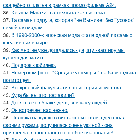
свадебного платья в рамках промо фильма A24.
36.
Kerama Marazzi: сантехника как система.
37.
Та самая подруга, которая "не Выживет без Тусовок"
семейная мадам.
38.
В 1990-2000-х японская мода стала одной из самых
креативных в мире.
39.
Как многие уже догадались - да, эту квартиру мы
купили для мамы.
40.
Подарок к юбилею.
41.
Номер комфорт+ "Средиземноморье" на базе отдыха
политотдел.
42.
Воскресный факультатив по истории искусства.
43.
Куда бы вы это поставили?
44.
Десять лет в браке, дети, всё как у людей.
45.
Он встречает вас нежно.
46.
Полочка на кухню в винтажном стиле, сделанная
своими руками, получилась очень уютной - она
привнесла в пространство особое очарование!
47.
День 9 - букет в интерьере.