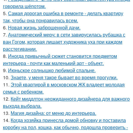
говорила шёпотом.
5.
Самая дорогая ошибка в ремонте - делать квартиру
так, чтобы она понравилась всем.
6.
Новая жизнь заброшенной дачи.
7.
Анатомический мерч: в сети завирусилась рубашка с
ван Гогом, которая лишает художника уха при каждом
расстегивании.
8.
Иногда привычный сюжет становится предметом
интерьера - почти как маленький арт - объект.
9.
Июньское солнышко любимой спальне.
10.
Знаете, у меня такое бывает во время прогулки.
11.
Этой квартирой в московском ЖК владеет молодая
семья с ребенком.
12.
Кейт миддлтон неожиданного дизайнера для важного
выхода выбрала.
13.
Магия дизайна: от меню до интерьера.
14.
Когда хозяйка принесла домой обновку и поставила
коробку на пол, кошка, как обычно, подошла проверить -