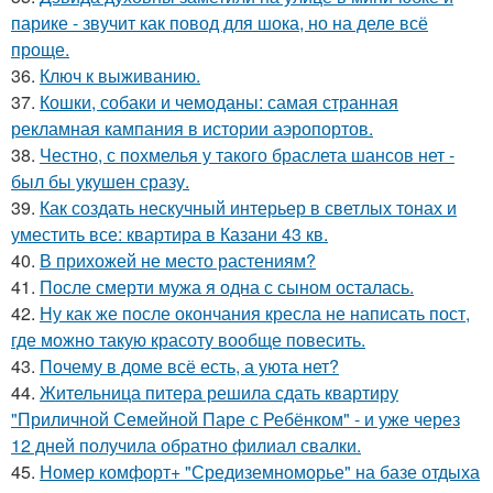
парике - звучит как повод для шока, но на деле всё
проще.
36.
Ключ к выживанию.
37.
Кошки, собаки и чемоданы: самая странная
рекламная кампания в истории аэропортов.
38.
Честно, с похмелья у такого браслета шансов нет -
был бы укушен сразу.
39.
Как создать нескучный интерьер в светлых тонах и
уместить все: квартира в Казани 43 кв.
40.
В прихожей не место растениям?
41.
После смерти мужа я одна с сыном осталась.
42.
Ну как же после окончания кресла не написать пост,
где можно такую красоту вообще повесить.
43.
Почему в доме всё есть, а уюта нет?
44.
Жительница питера решила сдать квартиру
"Приличной Семейной Паре с Ребёнком" - и уже через
12 дней получила обратно филиал свалки.
45.
Номер комфорт+ "Средиземноморье" на базе отдыха