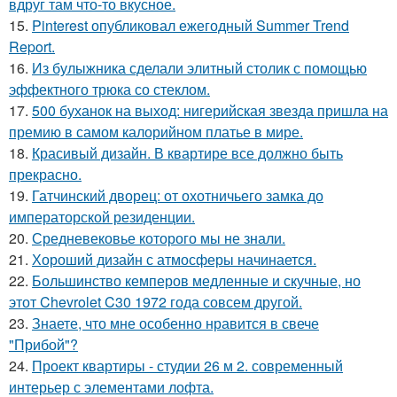
вдруг там что-то вкусное.
15.
Pinterest опубликовал ежегодный Summer Trend
Report.
16.
Из булыжника сделали элитный столик с помощью
эффектного трюка со стеклом.
17.
500 буханок на выход: нигерийская звезда пришла на
премию в самом калорийном платье в мире.
18.
Красивый дизайн. В квартире все должно быть
прекрасно.
19.
Гатчинский дворец: от охотничьего замка до
императорской резиденции.
20.
Средневековье которого мы не знали.
21.
Хороший дизайн с атмосферы начинается.
22.
Большинство кемперов медленные и скучные, но
этот Chevrolet C30 1972 года совсем другой.
23.
Знаете, что мне особенно нравится в свече
"Прибой"?
24.
Проект квартиры - студии 26 м 2. современный
интерьер с элементами лофта.