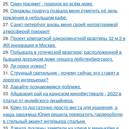
25.
Один предмет - порядок во всём доме.
26.
Однажды подруга позвала меня отметить её день
рождения в небольшом кафе.
27.
Санкт-петербург вновь меня своей неповторимой
атмосферой покорил!
28.
Проект компактной однокомнатной квартиры 32 м 2 в
ЖК инновация в Москве.
29.
Побывала в готической квартире, расположенной в
бывшем доходном доме герцога лейхтенбергского.
30.
Ли порог нужен?
31.
Струнный светильник - почему сейчас его ставят в
дорогих интерьерах?
32.
Давайте познакомимся поближе.
33.
Айшвария рай на каннском кинофестивале - 2022 в
платье от индийского дизайнера.
34.
Кому-то достаточно просто места для хранения, а
наша заказчица Юлия решила превратить гардеробную
в стильный акцент интерьера спальни.
35.
Дэвида духовны заметили на улице в мини-юбке и