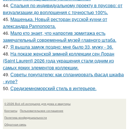
44.
Спальня по индивидуальному проекту в прусово: от
визуализации до воплощения с точностью 100%.
45.
Машенька. Новый ресторан русской кухни от
александра Раппопорта.
46.
Мало кто знает, что напротив эрмитажа есть
замечательный современный музей главного штаба.
47.
Я вышла замуж поздно: мне было 33, мужу - 36.
48.
На показе женской зимней коллекции сен Лоран
(Saint Laurent) 2026 года украшения стали одним из
самых ярких элементов коллекции.
49.
Советы покупателю: как спланировать фасад шкафа
- купе?
50.
Средиземноморский стиль в интерьере.
© 2026 Всё об интерьере для дома и квартиры
Контакты
Пользовательское соглашение
Политика конфидециальности
Обратная связь