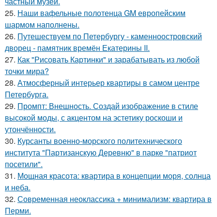
частный музей.
25.
Наши вафельные полотенца GM европейским
шармом наполнены.
26.
Путешествуем по Петербургу - каменноостровский
дворец - памятник времён Екатерины II.
27.
Как "Рисовать Картинки" и зарабатывать из любой
точки мира?
28.
Атмосферный интерьер квартиры в самом центре
Петербурга.
29.
Промпт: Внешность. Создай изображение в стиле
высокой моды, с акцентом на эстетику роскоши и
утончённости.
30.
Курсанты военно-морского политехнического
института "Партизанскую Деревню" в парке "патриот
посетили".
31.
Мощная красота: квартира в концепции моря, солнца
и неба.
32.
Современная неоклассика + минимализм: квартира в
Перми.