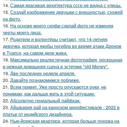
14.
Самая красивая архитектура ссср не видна с улицы.
15.
Создай изображение девушки с внешностью, схожей
на фото.
16.
На основе моего селфи сделай фото не изменяя
черты моего лица.
17.
Родители и волонтёры считают, что 14-летняя
девочка, которая якобы погибла во время атаки Дронов
в Туапсе, на самом деле жива.
18.
Максимально реалистичная фотография, роскошная
и нежная домашняя сцена в эстетике "old Money".
19.
Две последних недели апреля.
20.
Давайте познакомимся поближе.
21.
Всем привет. Уже просто опускаются руки, не
понимаю, как дальше жить в этой ситуации.
22.
Абсолютно гениальный лайфхак.
23.
Айшвария рай на каннском кинофестивале - 2022 в
платье от индийского дизайнера.
24.
Нью-йоркская квартира, которая больше похожа на