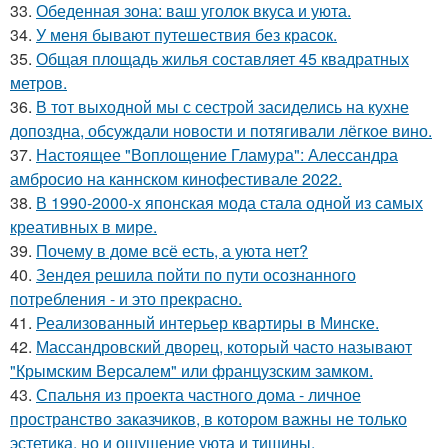
33.
Обеденная зона: ваш уголок вкуса и уюта.
34.
У меня бывают путешествия без красок.
35.
Общая площадь жилья составляет 45 квадратных
метров.
36.
В тот выходной мы с сестрой засиделись на кухне
допоздна, обсуждали новости и потягивали лёгкое вино.
37.
Настоящее "Воплощение Гламура": Алессандра
амбросио на каннском кинофестивале 2022.
38.
В 1990-2000-х японская мода стала одной из самых
креативных в мире.
39.
Почему в доме всё есть, а уюта нет?
40.
Зендея решила пойти по пути осознанного
потребления - и это прекрасно.
41.
Реализованный интерьер квартиры в Минске.
42.
Массандровский дворец, который часто называют
"Крымским Версалем" или французским замком.
43.
Спальня из проекта частного дома - личное
пространство заказчиков, в котором важны не только
эстетика, но и ощущение уюта и тишины.