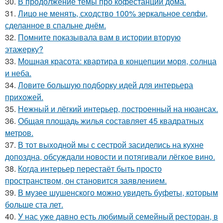
30.
В продолжение темы про кофестанции дома.
31.
Лицо не менять, сходство 100% зеркальное селфи,
сделанное в спальне днём.
32.
Помните показывала вам в истории вторую
этажерку?
33.
Мощная красота: квартира в концепции моря, солнца
и неба.
34.
Ловите большую подборку идей для интерьера
прихожей.
35.
Нежный и лёгкий интерьер, построенный на нюансах.
36.
Общая площадь жилья составляет 45 квадратных
метров.
37.
В тот выходной мы с сестрой засиделись на кухне
допоздна, обсуждали новости и потягивали лёгкое вино.
38.
Когда интерьер перестаёт быть просто
пространством, он становится заявлением.
39.
В музее шушенского можно увидеть буфеты, которым
больше ста лет.
40.
У нас уже давно есть любимый семейный ресторан, в