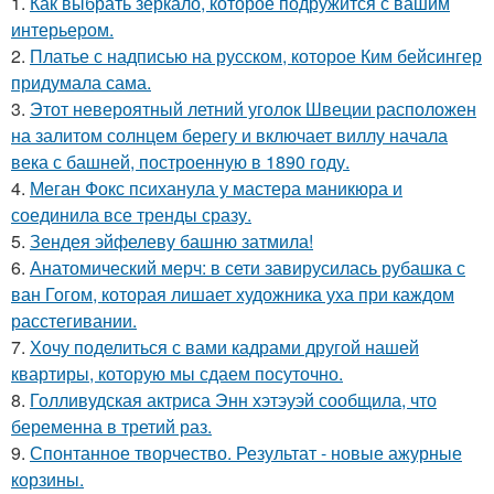
1.
Как выбрать зеркало, которое подружится с вашим
интерьером.
2.
Платье с надписью на русском, которое Ким бейсингер
придумала сама.
3.
Этот невероятный летний уголок Швеции расположен
на залитом солнцем берегу и включает виллу начала
века с башней, построенную в 1890 году.
4.
Меган Фокс психанула у мастера маникюра и
соединила все тренды сразу.
5.
Зендея эйфелеву башню затмила!
6.
Анатомический мерч: в сети завирусилась рубашка с
ван Гогом, которая лишает художника уха при каждом
расстегивании.
7.
Хочу поделиться с вами кадрами другой нашей
квартиры, которую мы сдаем посуточно.
8.
Голливудская актриса Энн хэтэуэй сообщила, что
беременна в третий раз.
9.
Спонтанное творчество. Результат - новые ажурные
корзины.