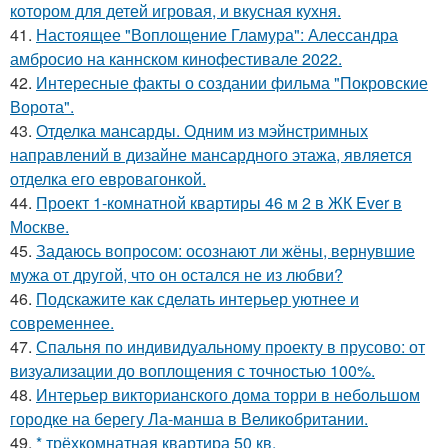
котором для детей игровая, и вкусная кухня.
41.
Настоящее "Воплощение Гламура": Алессандра
амбросио на каннском кинофестивале 2022.
42.
Интересные факты о создании фильма "Покровские
Ворота".
43.
Отделка мансарды. Одним из мэйнстримных
направлений в дизайне мансардного этажа, является
отделка его евровагонкой.
44.
Проект 1-комнатной квартиры 46 м 2 в ЖК Ever в
Москве.
45.
Задаюсь вопросом: осознают ли жёны, вернувшие
мужа от другой, что он остался не из любви?
46.
Подскажите как сделать интерьер уютнее и
современнее.
47.
Спальня по индивидуальному проекту в прусово: от
визуализации до воплощения с точностью 100%.
48.
Интерьер викторианского дома торри в небольшом
городке на берегу Ла-манша в Великобритании.
49.
* трёхкомнатная квартира 50 кв.