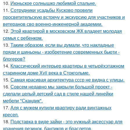
10.
Июньское солнышко любимой спальне.
11.
Сотрудники усадьбы Кусково провели
просветительскую встречу и экскурсию для участников и
ветеранов сво военно-инженерной академии.
12.
Этой квартирой в московском ЖК владеет молодая
семья с ребенком.
13.
Таким образом, если вы думали, что накладные
пряди и шиньоны - изобретение современных бьюти -
блогеров?
14.
Классический интерьер квартиры в четырёхэтажном
старинном доме Xvii века в Стокгольме.
15.
Самая красивая архитектура ссср не видна с улицы.
16.
Совсем недавно мы закрыли большой проект -
сделали целый детский сад в стиле нашей линейки
мебели "Скандик".
17.
Аля с мужем купили квартиру ради винтажных
кресел.
18.
Подставка в виде зайки - это нужный аксессуар для
хранения резинок, бантиков и браслетов.