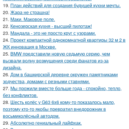
19.
План действий для создания будущей кухни мечты.
20.
Жара не страшна!
21.
Маки. Маковое поле.
22.
Кенозерская кухня - высший пилотаж!
23.
Мандала - это не просто круг с узорами.
24.
Проект компактной однокомнатной квартиры 32 м 2 в
ЖК инновация в Москве.
25.
BMW представили новую седьмую серию, чем
вызвали волну возмущения среди фанатов из-за
дизайна.
26.
Дом в башкирской деревне окружен памятниками
зодчества, домами с резными ставнями.
27.
Мы прожили вместе больше года - спокойно, тепло,
без конфликтов.
28.
Шесть колёс у G63 6x6 кому-то показалось мало,
поэтому кто-то якобы превратил внедорожник в
восьмиколёсный автодом.
29.
Абсолютно гениальный лайфхак.