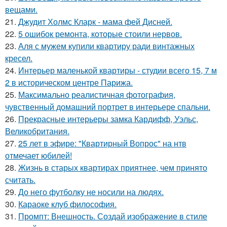
вещами.
21.
Джудит Холмс Кларк - мама фей Дисней.
22.
5 ошибок ремонта, которые стоили нервов.
23.
Аля с мужем купили квартиру ради винтажных
кресел.
24.
Интерьер маленькой квартиры - студии всего 15, 7 м
2 в историческом центре Парижа.
25.
Максимально реалистичная фотография,
чувственный домашний портрет в интерьере спальни.
26.
Прекрасные интерьеры замка Кардифф, Уэльс,
Великобритания.
27.
25 лет в эфире: "Квартирный Вопрос" на нтв
отмечает юбилей!
28.
Жизнь в старых квартирах приятнее, чем принято
считать.
29.
До него футболку не носили на людях.
30.
Караоке клуб философия.
31.
Промпт: Внешность. Создай изображение в стиле