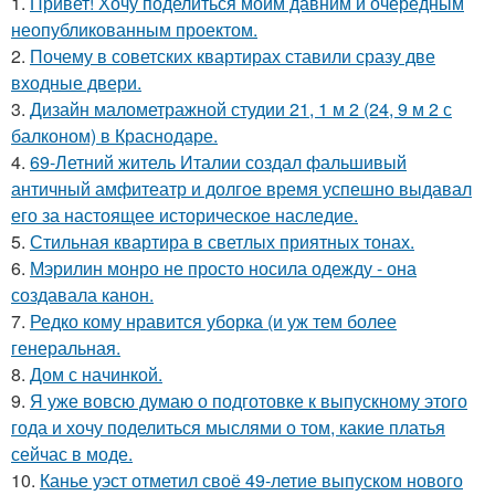
1.
Привет! Хочу поделиться моим давним и очередным
неопубликованным проектом.
2.
Почему в советских квартирах ставили сразу две
входные двери.
3.
Дизайн малометражной студии 21, 1 м 2 (24, 9 м 2 с
балконом) в Краснодаре.
4.
69-Летний житель Италии создал фальшивый
античный амфитеатр и долгое время успешно выдавал
его за настоящее историческое наследие.
5.
Стильная квартира в светлых приятных тонах.
6.
Мэрилин монро не просто носила одежду - она
создавала канон.
7.
Редко кому нравится уборка (и уж тем более
генеральная.
8.
Дом с начинкой.
9.
Я уже вовсю думаю о подготовке к выпускному этого
года и хочу поделиться мыслями о том, какие платья
сейчас в моде.
10.
Канье уэст отметил своё 49-летие выпуском нового