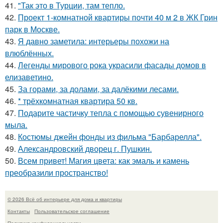
41.
"Так это в Турции, там тепло.
42.
Проект 1-комнатной квартиры почти 40 м 2 в ЖК Грин
парк в Москве.
43.
Я давно заметила: интерьеры похожи на
влюблённых.
44.
Легенды мирового рока украсили фасады домов в
елизаветино.
45.
За горами, за долами, за далёкими лесами.
46.
* трёхкомнатная квартира 50 кв.
47.
Подарите частичку тепла с помощью сувенирного
мыла.
48.
Костюмы джейн фонды из фильма "Барбарелла".
49.
Александровский дворец г. Пушкин.
50.
Всем привет! Магия цвета: как эмаль и камень
преобразили пространство!
© 2026 Всё об интерьере для дома и квартиры
Контакты
Пользовательское соглашение