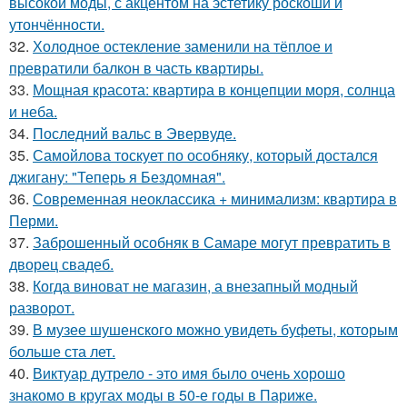
высокой моды, с акцентом на эстетику роскоши и
утончённости.
32.
Холодное остекление заменили на тёплое и
превратили балкон в часть квартиры.
33.
Мощная красота: квартира в концепции моря, солнца
и неба.
34.
Последний вальс в Эвервуде.
35.
Самойлова тоскует по особняку, который достался
джигану: "Теперь я Бездомная".
36.
Современная неоклассика + минимализм: квартира в
Перми.
37.
Заброшенный особняк в Самаре могут превратить в
дворец свадеб.
38.
Когда виноват не магазин, а внезапный модный
разворот.
39.
В музее шушенского можно увидеть буфеты, которым
больше ста лет.
40.
Виктуар дутрело - это имя было очень хорошо
знакомо в кругах моды в 50-е годы в Париже.