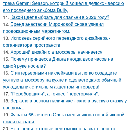
трека Gemini Season, который вошёл в делюкс - версию
его последнего альбома Bully.
11.
Какой цвет выбрать для спальни в 2026 году?
12.
Бренд анастасии Мироновой снова удивил
провокационным маркетингом.
13.
Исповедь серийного переездного дизайнера -
организатора пространств.
14.
Хороший дизайн с атмосферы начинается.
15.
Почему принцесса Диана иногда двое часов на
одной руке носила?
16.
С интерьерными наклейками вы легко создадите
уютную атмосферу на кухне и сделаете даже обычный
холодильник стильным акцентом интерьера!
17.
"Переборщили", а точнее "перегорчили".
18.
Зеркало в резном наличнике - окно в русскую сказку у
вас дома.
19.
Фанаты 65-летнего Олега меньшикова новой иконой
стиля назвали.
20.
Есть вещи, которые невозможно назвать просто