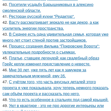
40.
Посетили усадьбу Барышниковых в алексино
смоленской области.
41.
Ресторан русской кухни "Редактор".
42.
Васту рассматривает зеркало не как декор, а как
усилитель энергии пространства.
43.
В Сиднее есть одна удивительная семья, которая уже
много лет стоит стеной против застройщиков.
44.
Процесс создания фильма "Покровские Ворота":
увлекательные подробности о съемках.
45.
Платье, ставшее легендой: как свадебный образ
Грейс келли изменил представление о невесте.
46.
Мне 30 лет, уже пять лет как я замужем за
замечательным мужчиной, ему 35.
47.
С учётом того, что часть вкусных деталей этого
проекта я уже показывала, хочу теперь немного показать
сам объём проекта и рассказать про него.
48.
Что-то есть особенное в спальнях под самой крышей.
49.
Уют в квартире - это не про дорогие интерьеры или