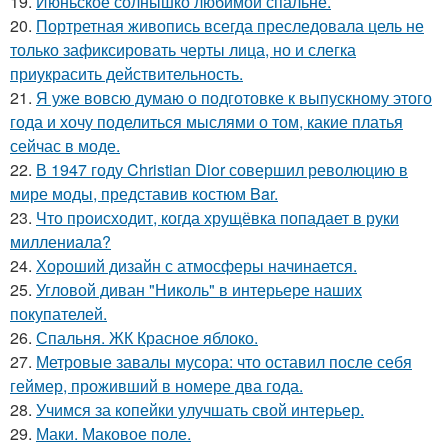
19.
Июньское солнышко любимой спальне.
20.
Портретная живопись всегда преследовала цель не
только зафиксировать черты лица, но и слегка
приукрасить действительность.
21.
Я уже вовсю думаю о подготовке к выпускному этого
года и хочу поделиться мыслями о том, какие платья
сейчас в моде.
22.
В 1947 году Christian Dior совершил революцию в
мире моды, представив костюм Bar.
23.
Что происходит, когда хрущёвка попадает в руки
миллениала?
24.
Хороший дизайн с атмосферы начинается.
25.
Угловой диван "Николь" в интерьере наших
покупателей.
26.
Спальня. ЖК Красное яблоко.
27.
Метровые завалы мусора: что оставил после себя
геймер, проживший в номере два года.
28.
Учимся за копейки улучшать свой интерьер.
29.
Маки. Маковое поле.