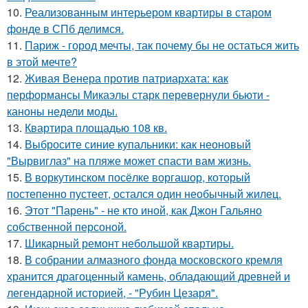
10.
Реализованным интерьером квартиры в старом
фонде в СПб делимся.
11.
Париж - город мечты, так почему бы не остаться жить
в этой мечте?
12.
Живая Венера против патриархата: как
перформансы Микаэлы старк перевернули бьюти -
каноны недели моды.
13.
Квартира площадью 108 кв.
14.
Выбросите синие купальники: как неоновый
"Вырвиглаз" на пляже может спасти вам жизнь.
15.
В воркутинском посёлке воргашор, который
постепенно пустеет, остался один необычный жилец.
16.
Этот "Парень" - не кто иной, как Джон Гальяно
собственной персоной.
17.
Шикарный ремонт небольшой квартиры.
18.
В собрании алмазного фонда московского кремля
хранится драгоценный камень, обладающий древней и
легендарной историей, - "Рубин Цезаря".