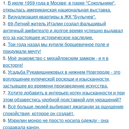
1.
В июле 1959 года в Москве, в парке "Сокольники",
открылась американская национальная выставка.
2.
Визуализация квартиры в ЖК "Булычев".
3.
69-Летний житель Италии создал фальшивый
античный амфитеатр и долгое время успешно выдавал
его за настоящее историческое наследие.
4.
Три года назад мы купили борщевичное поле и
придумали мечту!
5.
Моё знакомство с михайловским замком - и я в
восторге!
6.
Усадьба Рукавишниковых в нижнем Новгороде - это
воплощение купеческой роскоши и изысканности,
застывшее во времени произведение искусства.
7.
Хотите добавить в интерьер нотку изысканности и при
этом обзавестись удобной подставкой для украшений?
8.
Всё больше людей выбирают джапанди за ощущение
спокойствия, которое он создаёт.
9.
Мэрилин монро не просто носила одежду - она
создавала канон.