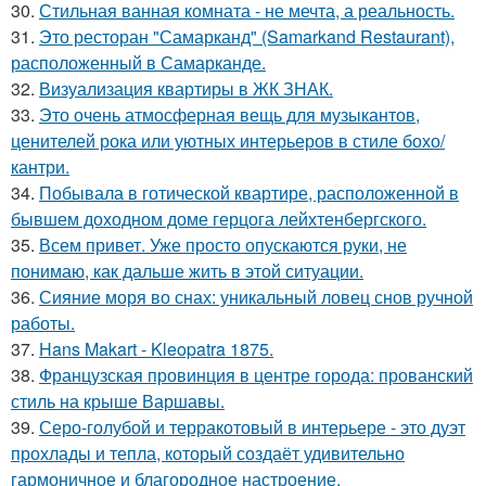
30.
Стильная ванная комната - не мечта, а реальность.
31.
Это ресторан "Самарканд" (Samarkand Restaurant),
расположенный в Самарканде.
32.
Визуализация квартиры в ЖК ЗНАК.
33.
Это очень атмосферная вещь для музыкантов,
ценителей рока или уютных интерьеров в стиле бохо/
кантри.
34.
Побывала в готической квартире, расположенной в
бывшем доходном доме герцога лейхтенбергского.
35.
Всем привет. Уже просто опускаются руки, не
понимаю, как дальше жить в этой ситуации.
36.
Сияние моря во снах: уникальный ловец снов ручной
работы.
37.
Hans Makart - Kleopatra 1875.
38.
Французская провинция в центре города: прованский
стиль на крыше Варшавы.
39.
Серо-голубой и терракотовый в интерьере - это дуэт
прохлады и тепла, который создаёт удивительно
гармоничное и благородное настроение.