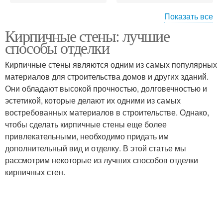
Показать все
Кирпичные стены: лучшие
Высыхания на стенах
Стены из бетона
способы отделки
Кирпичные стены являются одним из самых популярных
материалов для строительства домов и других зданий.
Они обладают высокой прочностью, долговечностью и
Деревянные стены
Стены из гипсокартона
эстетикой, которые делают их одними из самых
востребованных материалов в строительстве. Однако,
чтобы сделать кирпичные стены еще более
привлекательными, необходимо придать им
Стен для дверных
Стены при сооружении
дополнительный вид и отделку. В этой статье мы
проёмов
рассмотрим некоторые из лучших способов отделки
кирпичных стен.
Проёмы в кирпичной
Кирпичная стена
стене