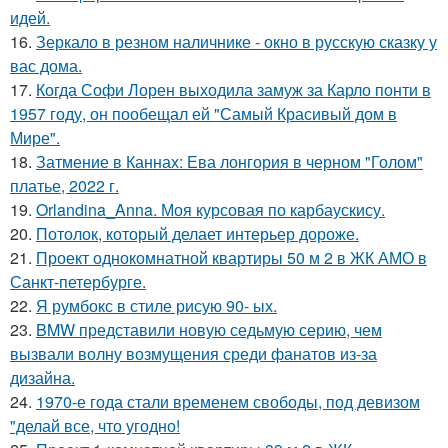
идей.
16.
Зеркало в резном наличнике - окно в русскую сказку у
вас дома.
17.
Когда Софи Лорен выходила замуж за Карло понти в
1957 году, он пообещал ей "Самый Красивый дом в
Мире".
18.
Затмение в Каннах: Ева лонгория в черном "Голом"
платье, 2022 г.
19.
Orlandina_Anna. Моя курсовая по карбаускису.
20.
Потолок, который делает интерьер дороже.
21.
Проект однокомнатной квартиры 50 м 2 в ЖК АМО в
Санкт-петербурге.
22.
Я румбокс в стиле рисую 90- ых.
23.
BMW представили новую седьмую серию, чем
вызвали волну возмущения среди фанатов из-за
дизайна.
24.
1970-е года стали временем свободы, под девизом
"делай все, что угодно!