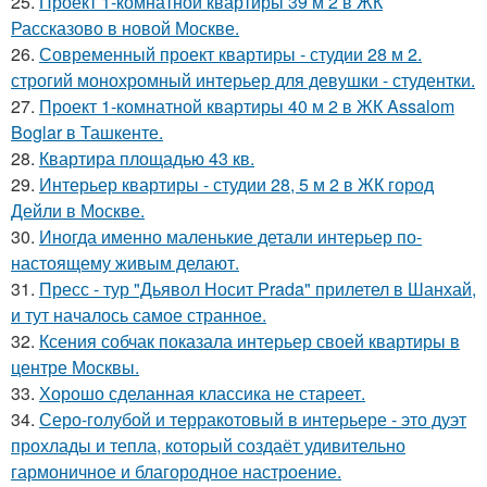
25.
Проект 1-комнатной квартиры 39 м 2 в ЖК
Рассказово в новой Москве.
26.
Современный проект квартиры - студии 28 м 2.
строгий монохромный интерьер для девушки - студентки.
27.
Проект 1-комнатной квартиры 40 м 2 в ЖК Assalom
Boglar в Ташкенте.
28.
Квартира площадью 43 кв.
29.
Интерьер квартиры - студии 28, 5 м 2 в ЖК город
Дейли в Москве.
30.
Иногда именно маленькие детали интерьер по-
настоящему живым делают.
31.
Пресс - тур "Дьявол Носит Prada" прилетел в Шанхай,
и тут началось самое странное.
32.
Ксения собчак показала интерьер своей квартиры в
центре Москвы.
33.
Хорошо сделанная классика не стареет.
34.
Серо-голубой и терракотовый в интерьере - это дуэт
прохлады и тепла, который создаёт удивительно
гармоничное и благородное настроение.