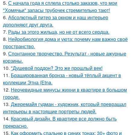
5.
С начала года я сплела столько заказов, что мои
"Хомячьи" запасы трубочек стремительно тают!
6.
Абсолютный питер за окном и наш интерьер
дополняют друг друга.
7.
Рады за этого жильца, но не от всего сердца.
8.
Нейробиология дома и уюта: почему нам важно своё
пространство.
9.
Спонтанное творчество. Результат - новые ажурные
корзины.
10.
"Душевой поддон? Это же прошлый век!
11.
Брашированная бронза - новый тёплый акцент в
коллекции Этна (Etna.
12.
Неочевидные минусы жихни в квартире в большом
городе.
13.
Джеремайя гудман - художник, который превращал
интерьеры в настоящие портреты людей.
14.
Красивый дизайн. В квартире все должно быть
прекрасно.
15.
Как оформить спальню в синих тонах: 30+ фото и