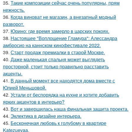
35.
Такие композиции сейчас очень популярны, прям
нежность.
36.
Когда виноват не магазин, а внезапный модный
разворот.
37.
Юрино: где время замерло в царских покоях.
38.
Настоящее "Воплощение Гламура": Алессандра
амбросио на каннском кинофестивале 2022.
39.
Старт продаж премиалки в старой Москве.
40.
Даже маленькая спальня может выглядеть
просторной, стоит только правильно расставить
акценты.
41.
В данный момент все находятся дома вместе с
Юлией Меньшовой.
42.
Устали от беспорядка на кухне и хотите добавить
ярких акцентов в интерьер?
43.
Вот и завершилась наша финальная защита проекта.
44.
Эклектика в дизайне интерьера.
45.
Бесконечная любовь к голубому в квартире
Katezuevaa.