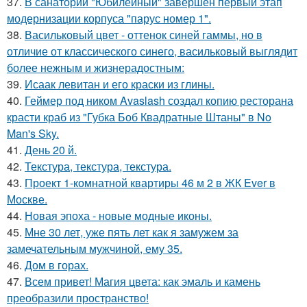
37.
В санатории "Юбилейный" завершен первый этап
модернизации корпуса "парус номер 1".
38.
Васильковый цвет - оттенок синей гаммы, но в
отличие от классического синего, васильковый выглядит
более нежным и жизнерадостным:
39.
Исаак левитан и его краски из глины.
40.
Геймер под ником Avaslash создал копию ресторана
красти краб из "Губка Боб Квадратные Штаны" в No
Man's Sky.
41.
День 20 й.
42.
Текстура, текстура, текстура.
43.
Проект 1-комнатной квартиры 46 м 2 в ЖК Ever в
Москве.
44.
Новая эпоха - новые модные иконы.
45.
Мне 30 лет, уже пять лет как я замужем за
замечательным мужчиной, ему 35.
46.
Дом в горах.
47.
Всем привет! Магия цвета: как эмаль и камень
преобразили пространство!