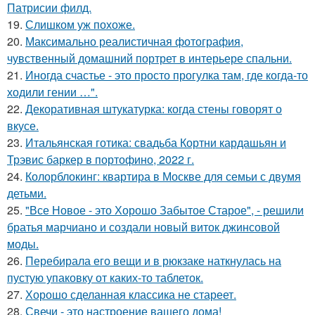
Патрисии филд.
19.
Слишком уж похоже.
20.
Максимально реалистичная фотография,
чувственный домашний портрет в интерьере спальни.
21.
Иногда счастье - это просто прогулка там, где когда-то
ходили гении …".
22.
Декоративная штукатурка: когда стены говорят о
вкусе.
23.
Итальянская готика: свадьба Кортни кардашьян и
Трэвис баркер в портофино, 2022 г.
24.
Колорблокинг: квартира в Москве для семьи с двумя
детьми.
25.
"Все Новое - это Хорошо Забытое Старое", - решили
братья марчиано и создали новый виток джинсовой
моды.
26.
Перебирала его вещи и в рюкзаке наткнулась на
пустую упаковку от каких-то таблеток.
27.
Хорошо сделанная классика не стареет.
28.
Свечи - это настроение вашего дома!