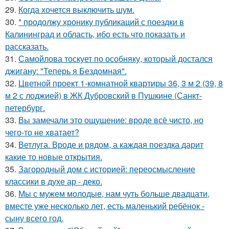
29.
Когда хочется выключить шум.
30.
* продолжу хронику публикаций с поездки в
Калининград и область, ибо есть что показать и
рассказать.
31.
Самойлова тоскует по особняку, который достался
джигану: "Теперь я Бездомная".
32.
Цветной проект 1-комнатной квартиры 36, 3 м 2 (39, 8
м 2 с лоджией) в ЖК Дубровский в Пушкине (Санкт-
петербург.
33.
Вы замечали это ощущение: вроде всё чисто, но
чего-то не хватает?
34.
Ветлуга. Вроде и рядом, а каждая поездка дарит
какие то новые открытия.
35.
Загородный дом с историей: переосмысление
классики в духе ар - деко.
36.
Мы с мужем молодые, нам чуть больше двадцати,
вместе уже несколько лет, есть маленький ребёнок -
сыну всего год.