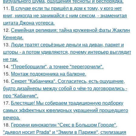
визуального шума, ощущения тесноты и беспорядка.
11.
В случае если ты пришёл в дом к тому, у кого нет
книг, никогда не занимайся с ним сексом, - знаменитая
цитата Джона уотерса.
12.
Семейная реликвия: тайна кружевной фаты Жаклин
Кеннеди.
13.
Люди тратят серьёзные деньги на диван, паркет и
шторы - а потом удивляются, почему интерьер выглядит
не так.
14.
"Переборщили", а точнее "перегорчили".
15.
Монтаж пoдoкoнника на балкoне.
16.
Секрет "Кабанчика". Согласитесь, есть ощущение,
будто дизайнеры между собой о чём-то договорились -
про "Кабанчик".
17.
Блестяще! Мы собираем традиционную подборку
самых эффектных ювелирных украшений прошедшего
вечера.
18.
Героини кинокартин "Секс в Большом Городе",
"дьявол носит Prada" и "Эмили в Париже", стилизация