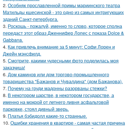
2.
Особняк прославленной примы мариинского театра
Матильды кшесинской - это одно из самых интригующих
зданий Санкт-петербурга.
3.
Роскошь - пожалуй, именно то слово, которое сполна
передаст этот образ Дженнифер Лопес с показа Dolce &
Gabbana.
4.
Как привлечь внимание за 5 минут: Софи Лорен и
Джейн мэнсфилд.
5.
Смотрите, какими чудесными фото поделилась моя
заказчица!
6.
Дом каминов или дом торгово-промышленного
товарищества "Бажанов и Чувалдина" (дом Бажанова).
7.
Почему на груди мадонны разорваны стежки?
8.
В некотором царстве, в некотором государстве, а
именно на мокрой от летнего ливня асфальтовой
парковке, стоял дивный зверь.
9.
Платья бэбидолл какие-то странные.
10.
Ошибки хранения в квартире - самая частая причина