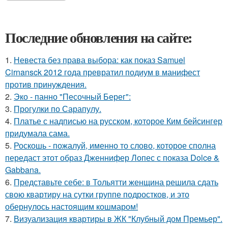
Последние обновления на сайте:
1.
Невеста без права выбора: как показ Samuel
Cirnansck 2012 года превратил подиум в манифест
против принуждения.
2.
Эко - панно "Песочный Берег":
3.
Прогулки по Сарапулу.
4.
Платье с надписью на русском, которое Ким бейсингер
придумала сама.
5.
Роскошь - пожалуй, именно то слово, которое сполна
передаст этот образ Дженнифер Лопес с показа Dolce &
Gabbana.
6.
Представьте себе: в Тольятти женщина решила сдать
свою квартиру на сутки группе подростков, и это
обернулось настоящим кошмаром!
7.
Визуализация квартиры в ЖК "Клубный дом Премьер".