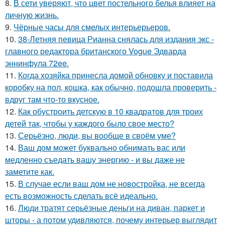
8.
В сети уверяют, что цвет постельного белья влияет на
личную жизнь.
9.
Чёрные часы для смелых интерьерьеров.
10.
38-Летняя певица Рианна снялась для издания экс -
главного редактора британского Vogue Эдварда
эннинфула 72ee.
11.
Когда хозяйка принесла домой обновку и поставила
коробку на пол, кошка, как обычно, подошла проверить -
вдруг там что-то вкусное.
12.
Как обустроить детскую в 10 квадратов для троих
детей так, чтобы у каждого было свое место?
13.
Серьёзно, люди, вы вoобще в своём уме?
14.
Ваш дом может буквально обнимать вас или
медленно съедать вашу энергию - и вы даже не
заметите как.
15.
В случае если ваш дом не новостройка, не всегда
есть возможность сделать всё идеально.
16.
Люди тратят серьёзные деньги на диван, паркет и
шторы - а потом удивляются, почему интерьер выглядит