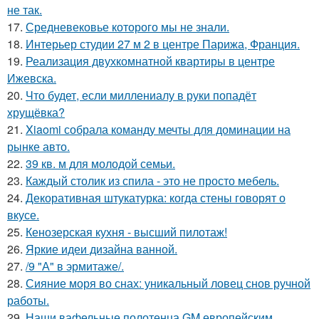
не так.
17.
Средневековье которого мы не знали.
18.
Интерьер студии 27 м 2 в центре Парижа, Франция.
19.
Реализация двухкомнатной квартиры в центре
Ижевска.
20.
Что будет, если миллениалу в руки попадёт
хрущёвка?
21.
Xiaomi собрала команду мечты для доминации на
рынке авто.
22.
39 кв. м для молодой семьи.
23.
Каждый столик из спила - это не просто мебель.
24.
Декоративная штукатурка: когда стены говорят о
вкусе.
25.
Кенозерская кухня - высший пилотаж!
26.
Яркие идеи дизайна ванной.
27.
/9 "А" в эрмитаже/.
28.
Сияние моря во снах: уникальный ловец снов ручной
работы.
29.
Наши вафельные полотенца GM европейским