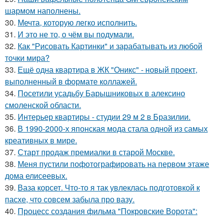
шармом наполнены.
30.
Мечта, которую легко исполнить.
31.
И это не то, о чём вы подумали.
32.
Как "Рисовать Картинки" и зарабатывать из любой
точки мира?
33.
Ещё одна квартира в ЖК "Оникс" - новый проект,
выполненный в формате коллажей.
34.
Посетили усадьбу Барышниковых в алексино
смоленской области.
35.
Интерьер квартиры - студии 29 м 2 в Бразилии.
36.
В 1990-2000-х японская мода стала одной из самых
креативных в мире.
37.
Старт продаж премиалки в старой Москве.
38.
Меня пустили пофотографировать на первом этаже
дома елисеевых.
39.
Ваза корсет. Что-то я так увлеклась подготовкой к
пасхе, что совсем забыла про вазу.
40.
Процесс создания фильма "Покровские Ворота":