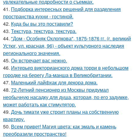
увлекательные подробности о съемках.
41.
Подборка интересных решений для разделения
пространства кухни - гостиной.
42.
Куда бы вы это поставили?
43.
Текстура, текстура, текстура.
44.
"Дом - Особняк Охлопкова", 1875-1876 гг. (г. великий
Устюг, ул. красная, 96) - объект культурного наследия
регионального значения.
45.
Он встречает вас нежно.
46.
Интерьер викторианского дома торри в небольшом
городке на берегу Ла-манша в Великобритании.
47.
Маленький лайфхак для декора дома.
48.
72-Летний пенсионер из Москвы придумал
необычную насадку для душа, которая, по его задумке,
может работать как стимулятор.
49.
Дочь тимати уже строит планы на собственную
квартиру.
50.
Всем привет! Магия цвета: как эмаль и камень
преобразили пространство!