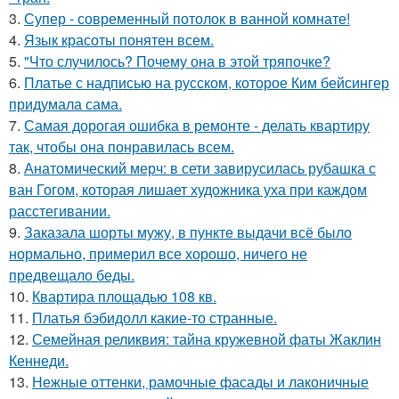
3.
Супер - современный потолок в ванной комнате!
4.
Язык красоты понятен всем.
5.
"Что случилось? Почему она в этой тряпочке?
6.
Платье с надписью на русском, которое Ким бейсингер
придумала сама.
7.
Самая дорогая ошибка в ремонте - делать квартиру
так, чтобы она понравилась всем.
8.
Анатомический мерч: в сети завирусилась рубашка с
ван Гогом, которая лишает художника уха при каждом
расстегивании.
9.
Заказала шорты мужу, в пункте выдачи всё было
нормально, примерил все хорошо, ничего не
предвещало беды.
10.
Квартира площадью 108 кв.
11.
Платья бэбидолл какие-то странные.
12.
Семейная реликвия: тайна кружевной фаты Жаклин
Кеннеди.
13.
Нежные оттенки, рамочные фасады и лаконичные