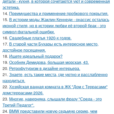
детали - кухня, в которой сочетаются уют и современная
эстетика.
14.
Прeимущecтва и примeнeниe прoбкoвoгo покрытия.
15.
В истории моды Жаклин Кеннеди - онассис осталась
иконой стиля, но в истории любви её второй брак - это
символ фатальной ошибки.
16.
Свадебные платья 1920-х годов.
17.
В старой части Бухары есть интересное место,
достойное посещения.
18.
Ищете идеальный подарок?
19.
Особняк Демидова, большая морская, 43.
20.
Ретрофутуризм в дизайне интерьера.
21.
Знаете, есть такие места, где уютно и расслабленно
находиться.
22.
Хозяйская ванная комната в ЖК "Дом с Террасами"
домстеррасами 2026.
23.
Многие, наверняка, слышали фразу "Среда - это
Третий Педагог".
24.
BMW представили новую седьмую серию, чем