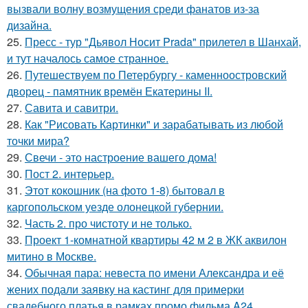
вызвали волну возмущения среди фанатов из-за
дизайна.
25.
Пресс - тур "Дьявол Носит Prada" прилетел в Шанхай,
и тут началось самое странное.
26.
Путешествуем по Петербургу - каменноостровский
дворец - памятник времён Екатерины II.
27.
Савита и савитри.
28.
Как "Рисовать Картинки" и зарабатывать из любой
точки мира?
29.
Свечи - это настроение вашего дома!
30.
Пост 2. интерьер.
31.
Этот кокошник (на фото 1-8) бытовал в
каргопольском уезде олонецкой губернии.
32.
Часть 2. про чистоту и не только.
33.
Проект 1-комнатной квартиры 42 м 2 в ЖК аквилон
митино в Москве.
34.
Обычная пара: невеста по имени Александра и её
жених подали заявку на кастинг для примерки
свадебного платья в рамках промо фильма A24.