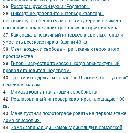
35.
Ресторан русской кухни "Редактор".
36.
Никогда не доверяйте интерьер квартиры
пессимисту, особенно если он самоуверени не имеет
сомнений в плане своих цветовых восприятий мира.
37.
Как создать нескучный интерьер в светлых тонах и
уместить все: квартира в Казани 43 кв.
38.
Свет, воздух и свобода - три главных героя этого
пространства.
39.
Гипер - искусство томассон: когда архитектурный
провал становится шедевром.
40.
Та самая подруга, которая "не Выживет без Тусовок"
семейная мадам.
41.
Мимоза комнатная акация серебристая.
42.
Реализованный интерьер квартиры, площадью 103
кв.
43.
Меня пустили пофотографировать на первом этаже
дома елисеевых.
44.
Замок гарибальди. Замок гарибальди в самарской