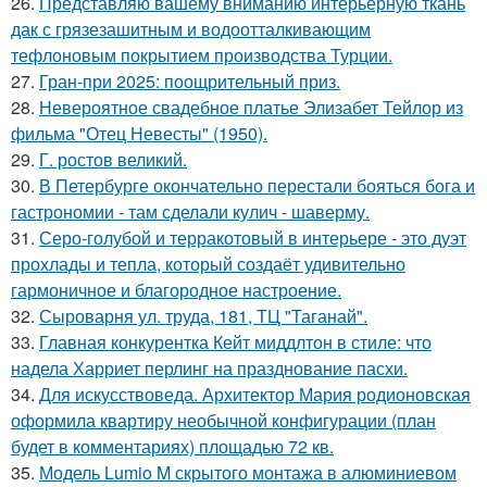
26.
Представляю вашему вниманию интерьерную ткань
дак с грязезашитным и водоотталкивающим
тефлоновым покрытием производства Турции.
27.
Гран-при 2025: поощрительный приз.
28.
Невероятное свадебное платье Элизабет Тейлор из
фильма "Отец Невесты" (1950).
29.
Г. ростов великий.
30.
В Петербурге окончательно перестали бояться бога и
гастрономии - там сделали кулич - шаверму.
31.
Серо-голубой и терракотовый в интерьере - это дуэт
прохлады и тепла, который создаёт удивительно
гармоничное и благородное настроение.
32.
Сыроварня ул. труда, 181, ТЦ "Таганай".
33.
Главная конкурентка Кейт миддлтон в стиле: что
надела Харриет перлинг на празднование пасхи.
34.
Для искусствоведа. Архитектор Мария родионовская
оформила квартиру необычной конфигурации (план
будет в комментариях) площадью 72 кв.
35.
Модель Lumio M скрытого монтажа в алюминиевом