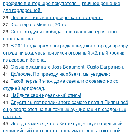
профиле в интерьере покупателя - jтличное решение
для гардеробной!
36.
Преппи стиль в интерьере: как повторить.
37.
Квартира в Минске, 70 кв.
38.
Свет, воздух и свобода - три главных героя этого
пространства.
39.
В 2011 году прямо посреди шведского города эребру
откуда ни возьмись появился огромный жёлтый кролик
из дерева и бетона.
40.
Отзыв о ламинате Joss Beaumont, Gusto Багратион.
41.
До/после. По приезду на объект, мы увидели:
42.
Такой первый этаж дома сделали с совместно со
студией арт фасад.
43.
Найдите свой идеальный стиль!
44.
Спустя 15 лет реплики того самого платья Пиппы всё
ещё продаются на винтажных аукционах и в свадебных
салонах.
45.
Иногда кажется, что в Китае существует отдельный
олимпийский вид спорта - придумать вещь, о которой