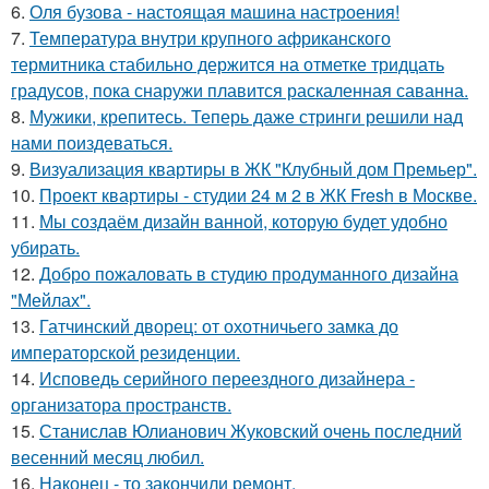
6.
Оля бузова - настоящая машина настроения!
7.
Температура внутри крупного африканского
термитника стабильно держится на отметке тридцать
градусов, пока снаружи плавится раскаленная саванна.
8.
Мужики, крепитесь. Теперь даже стринги решили над
нами поиздеваться.
9.
Визуализация квартиры в ЖК "Клубный дом Премьер".
10.
Проект квартиры - студии 24 м 2 в ЖК Fresh в Москве.
11.
Мы создаём дизайн ванной, которую будет удобно
убирать.
12.
Добро пожаловать в студию продуманного дизайна
"Мейлах".
13.
Гатчинский дворец: от охотничьего замка до
императорской резиденции.
14.
Исповедь серийного переездного дизайнера -
организатора пространств.
15.
Станислав Юлианович Жуковский очень последний
весенний месяц любил.
16.
Наконец - то закончили ремонт.