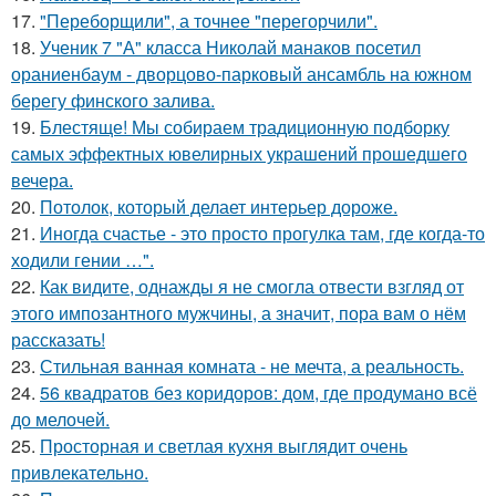
17.
"Переборщили", а точнее "перегорчили".
18.
Ученик 7 "А" класса Николай манаков посетил
ораниенбаум - дворцово-парковый ансамбль на южном
берегу финского залива.
19.
Блестяще! Мы собираем традиционную подборку
самых эффектных ювелирных украшений прошедшего
вечера.
20.
Потолок, который делает интерьер дороже.
21.
Иногда счастье - это просто прогулка там, где когда-то
ходили гении …".
22.
Как видите, однажды я не смогла отвести взгляд от
этого импозантного мужчины, а значит, пора вам о нём
рассказать!
23.
Стильная ванная комната - не мечта, а реальность.
24.
56 квадратов без коридоров: дом, где продумано всё
до мелочей.
25.
Просторная и светлая кухня выглядит очень
привлекательно.