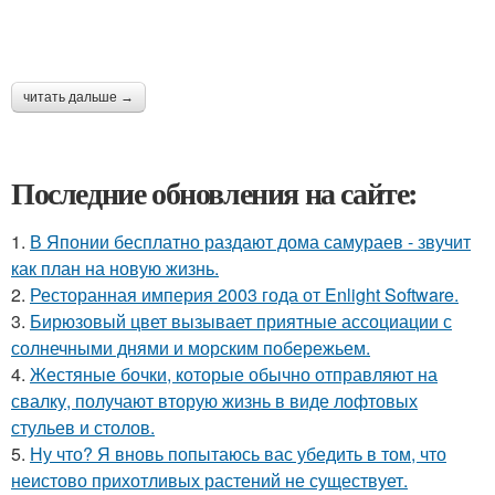
читать дальше →
Последние обновления на сайте:
1.
В Японии бесплатно раздают дома самураев - звучит
как план на новую жизнь.
2.
Ресторанная империя 2003 года от Enlight Software.
3.
Бирюзовый цвет вызывает приятные ассоциации с
солнечными днями и морским побережьем.
4.
Жестяные бочки, которые обычно отправляют на
свалку, получают вторую жизнь в виде лофтовых
стульев и столов.
5.
Ну что? Я вновь попытаюсь вас убедить в том, что
неистово прихотливых растений не существует.