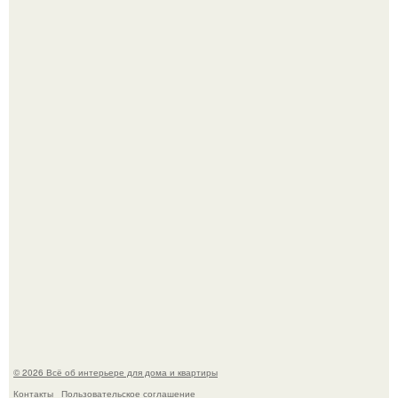
Привет всем дизайнерам интерьеров и не только!
"Проиллюстрированные Люди": Томас майландер
превратил солнечные ожоги в арт - объект.
© 2026 Всё об интерьере для дома и квартиры
Контакты
Пользовательское соглашение