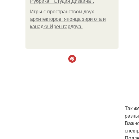
Рубрика: "Студия Дизайна".
Игры с пространством двух
архитекторов: японца эири ота и
канадки Ирен гардпуа.
Так ж
разны
Важно
спектр
Подде