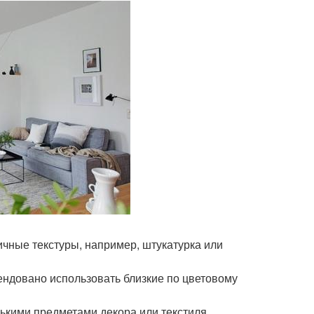
ичные текстуры, например, штукатурка или
ендовано использовать близкие по цветовому
ькими предметами декора или текстиля.