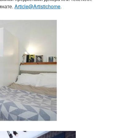
мнате.
Article@Artistichome
.