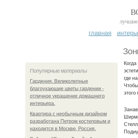
В
лучшие 
главная
интерь
Зон
Когда
эстет
Популярные материалы
где н
Гардения. Великолепные
Чтобы
благоухающие цветы гардении -
этого
отличное украшение домашнего
интерьера.
Занав
Квартира с необычным дизайном
Ширм
разработана Петром костеловым и
Стелл
находится в Москве, Россия.
Поди