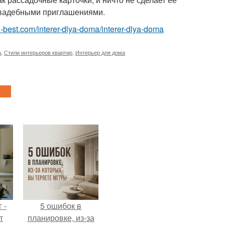
 свадебными приглашениями.
.ru-best.com/interer-dlya-doma/interer-dlya-doma
а
,
Стили интерьеров квартир
,
Интерьер для дома
 -
5 ошибок в
т
планировке, из-за