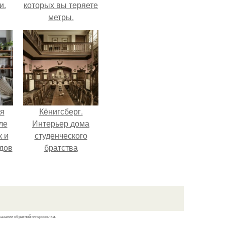
и.
которых вы теряете
метры.
я
Кёнигсберг.
ле
Интерьер дома
к и
студенческого
дов
братства
"Германия".
й.
казании обратной гиперссылки.