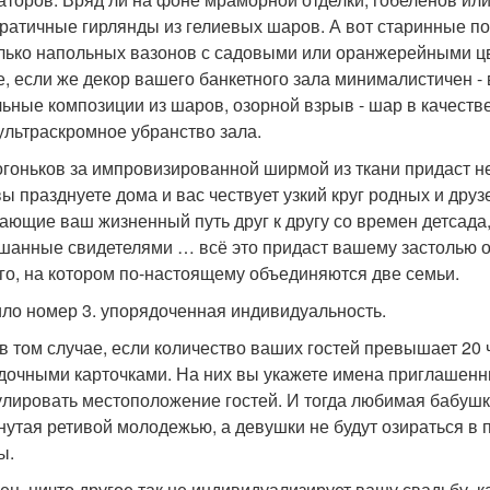
ратичные гирлянды из гелиевых шаров. А вот старинные по
лько напольных вазонов с садовыми или оранжерейными цве
е, если же декор вашего банкетного зала минималистичен -
ьные композиции из шаров, озорной взрыв - шар в качеств
ультраскромное убранство зала.
огоньков за импровизированной ширмой из ткани придаст н
вы празднуете дома и вас чествует узкий круг родных и друзе
ающие ваш жизненный путь друг к другу со времен детсада
шанные свидетелями … всё это придаст вашему застолью о
го, на котором по-настоящему объединяются две семьи.
ло номер 3. упорядоченная индивидуальность.
в том случае, если количество ваших гостей превышает 20 
дочными карточками. На них вы укажете имена приглашенных
улировать местоположение гостей. И тогда любимая бабушка
нутая ретивой молодежью, а девушки не будут озираться в 
ы.
ец, ничто другое так не индивидуализирует вашу свадьбу, ка