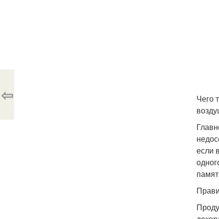
⇦
Чего 
возду
Главн
недос
если 
одног
памят
Прави
Проду
декор