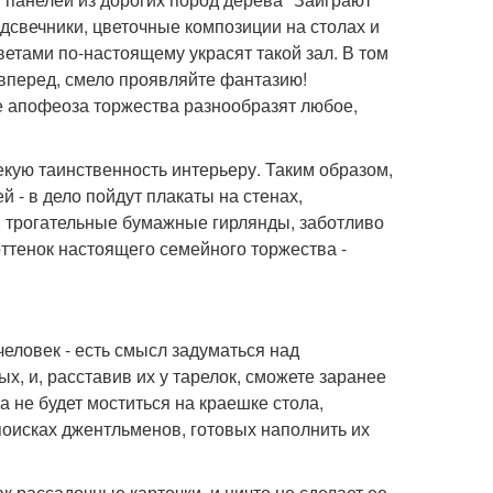
дсвечники, цветочные композиции на столах и
тами по-настоящему украсят такой зал. В том
 вперед, смело проявляйте фантазию!
е апофеоза торжества разнообразят любое,
екую таинственность интерьеру. Таким образом,
й - в дело пойдут плакаты на стенах,
, трогательные бумажные гирлянды, заботливо
ттенок настоящего семейного торжества -
человек - есть смысл задуматься над
, и, расставив их у тарелок, сможете заранее
 не будет моститься на краешке стола,
поисках джентльменов, готовых наполнить их
к рассадочные карточки, и ничто не сделает ее