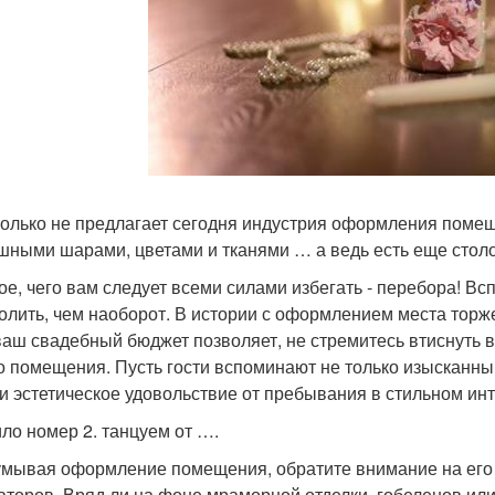
только не предлагает сегодня индустрия оформления поме
шными шарами, цветами и тканями … а ведь есть еще столо
ое, чего вам следует всеми силами избегать - перебора! В
олить, чем наоборот. В истории с оформлением места торже
ваш свадебный бюджет позволяет, не стремитесь втиснуть 
о помещения. Пусть гости вспоминают не только изысканный
и эстетическое удовольствие от пребывания в стильном ин
ло номер 2. танцуем от ….
мывая оформление помещения, обратите внимание на его 
аторов. Вряд ли на фоне мраморной отделки, гобеленов или