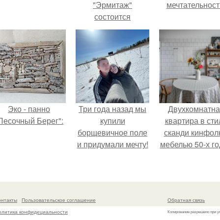
"Эрмитаж"
мечтательност
состоится
грузинский
праздник
"тбилисоба".
Эко - панно
Три года назад мы
Двухкомнатна
Песочный Берег":
купили
квартира в сти
борщевичное поле
сканди кинфол
и придумали мечту!
мебелью 50-х го
в высотке на
котельническо
онтакты
Пользовательское соглашение
Обратная связь
олитика конфидециальности
Копирование разрешено при у