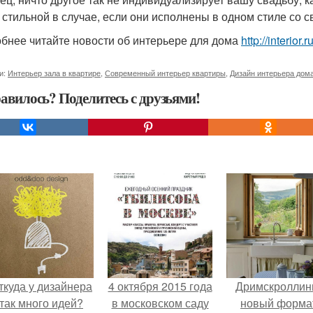
 стильной в случае, если они исполнены в одном стиле со
бнее читайте новости об интерьере для дома
http://interior
и:
Интерьер зала в квартире
,
Современный интерьер квартиры
,
Дизайн интерьера дом
авилось? Поделитесь с друзьями!
ткуда у дизайнера
4 октября 2015 года
Дримскроллинг
так много идей?
в московском саду
новый форма