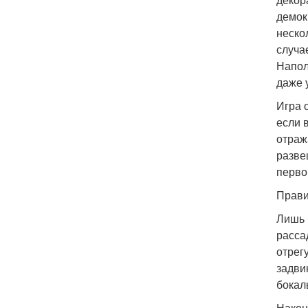
демок
неско
случа
Напол
даже 
Игра 
если 
отраж
разве
перво
Прави
Лишь 
расса
отрег
задви
бокал
Након