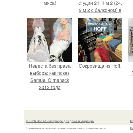
мяса!
студии 21, 1 м 2 (24,
9 м 2 с балконом) в
Краснодаре.
Невеста без права
Сокровища из Hoff.
выбора: как показ
"
Samuel Cirnansck
2012 года
превратил подиум
в манифест против
принуждения.
© 2026 Всё об интерьере для дома и квартиры
К
П
Лучшие идеи для дизайна интерьера, полезные советы, интересные статьи