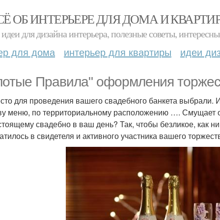
СЁ ОБ ИНТЕРЬЕРЕ ДЛЯ ДОМА И КВАРТИ
идеи для дизайна интерьера, полезные советы, интересны
ер для дома
интерьер для квартиры
идеи ди
лотые Правила" оформления торжес
сто для проведения вашего свадебного банкета выбрали. И
ву меню, по территориальному расположению …. Смущает о
стоящему свадебно в ваш день? Так, чтобы безликое, как н
атилось в свидетеля и активного участника вашего торжест