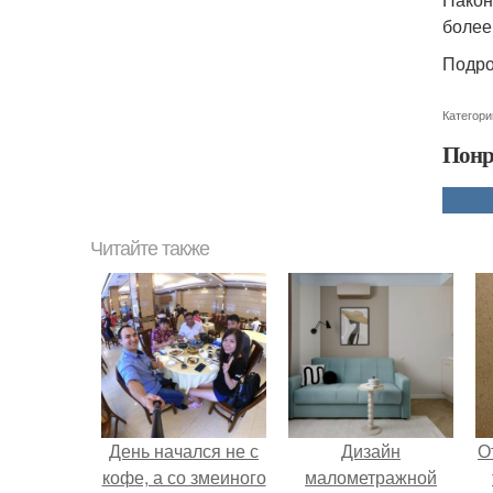
более
Подро
Категори
Понр
Читайте также
День начался не с
Дизайн
О
кофе, а со змеиного
малометражной