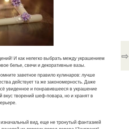
⇨
щений! И как нелегко выбрать между украшением
вое белье, свечи и декоративные вазы.
спомните заветное правило кулинаров: лучше
ства действует та же закономерность. Даже
всё увиденное и понравившееся в украшение
 вкус творений шеф-повара, но и хранят в
терьере.
изначальный вид, еще не тронутый фантазией
 панелей из дорогих пород дерева "Заиграют"