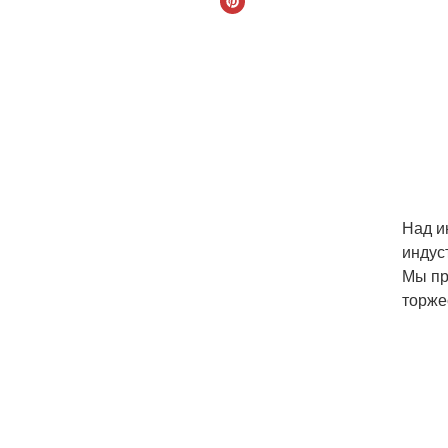
Над и
индус
Мы пр
торже