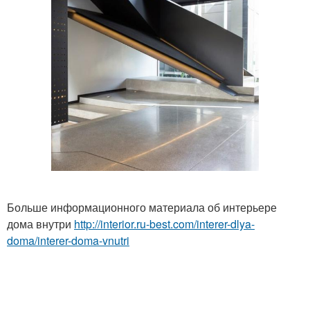
Больше информационного материала об интерьере
дома внутри
http://interior.ru-best.com/interer-dlya-
doma/interer-doma-vnutri