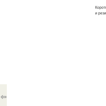
Корот
и рез
⇦