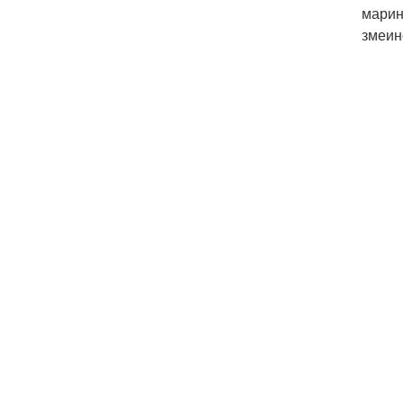
марин
змеин