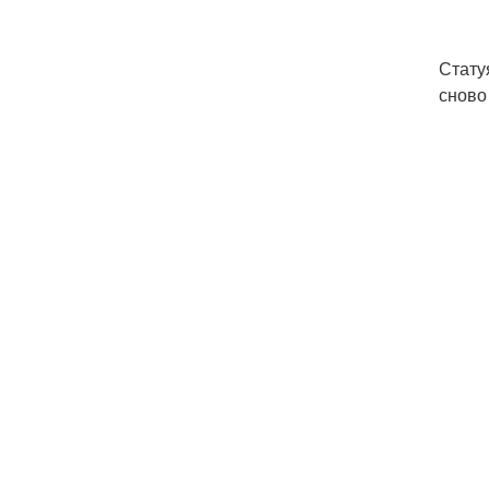
Стату
сново