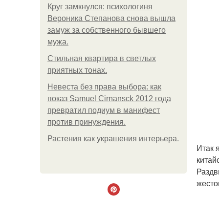
Круг замкнулся: психологиня
Вероника Степанова снова вышла
замуж за собственного бывшего
мужа.
Стильная квартира в светлых
приятных тонах.
Невеста без права выбора: как
показ Samuel Cirnansck 2012 года
превратил подиум в манифест
против принуждения.
Растения как украшения интерьера.
Итак 
китай
Раздв
жесто