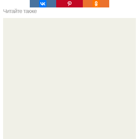
Читайте также
Что может рассказать о человеке его любимый цвет?
Уютная светлая квартира в лучах солнца.