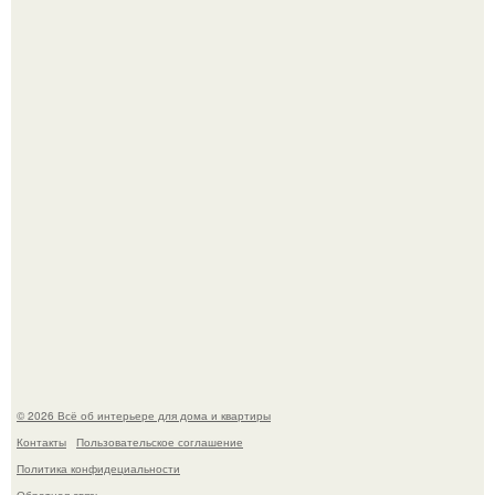
69-Летний житель Италии создал фальшивый античный
амфитеатр и долгое время успешно выдавал его за
настоящее историческое наследие.
Эко - панно "Песочный Берег":
© 2026 Всё об интерьере для дома и квартиры
Контакты
Пользовательское соглашение
Политика конфидециальности