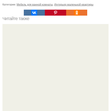
Категории:
Мебель для ванной комнаты
,
Интерьер маленькой квартиры
Читайте также
16 способов борьбы с прокрастинацией.