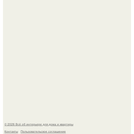
Детали решают всё: выход приянки чопры на показе Dior
обернулся шквалом критики из-за небрежного пошива.
69-Летний житель Италии создал фальшивый античный
амфитеатр и долгое время успешно выдавал его за
настоящее историческое наследие.
© 2026 Всё об интерьере для дома и квартиры
Контакты
Пользовательское соглашение