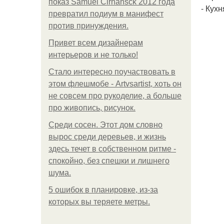
показ Samuel Cirnansck 2012 года
- Кух
превратил подиум в манифест
против принуждения.
Привет всем дизайнерам
интерьеров и не только!
Стало интересно поучаствовать в
этом флешмобе - Artvsartist, хоть он
не совсем про рукоделие, а больше
про живопись, рисунок.
Среди сосен. Этот дом словно
вырос среди деревьев, и жизнь
здесь течет в собственном ритме -
спокойно, без спешки и лишнего
шума.
5 ошибок в планировке, из-за
которых вы теряете метры.