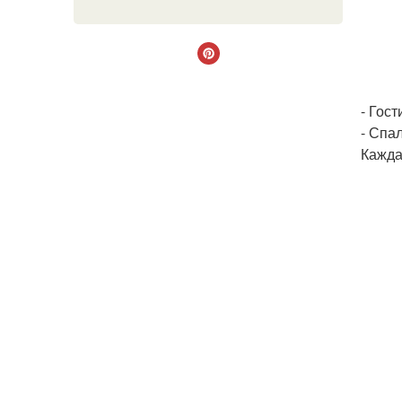
- Гос
- Спа
Кажда