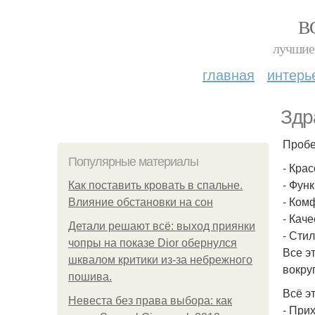
В
лучшие 
главная
интерь
Здр
Пробе
Популярные материалы
- Крас
- Функ
Как поставить кровать в спальне.
- Комф
Влияние обстановки на сон
- Каче
Детали решают всё: выход приянки
- Сти
чопры на показе Dior обернулся
Все э
шквалом критики из-за небрежного
вокру
пошива.
Всё эт
Невеста без права выбора: как
- При