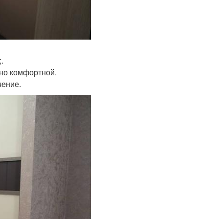
.
ьно комфортной.
чение.