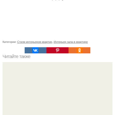
Категории:
Стили интерьеров квартир
,
Интерьер зала в квартире
Читайте также
Подзор - не забытое старое.