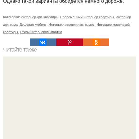
Однако такой варианты обойдётся немного дороже.
Категории:
Интерьер для квартиры
,
Современный интерьер квартиры
,
Интерьер
для дома
,
Дешевая мебель
,
Интерьер деревянных домов
,
Интерьер маленькой
квартиры
,
Стили интерьеров квартир
Читайте также
Как правильно обрезать герань, чтобы она пышно цвела.