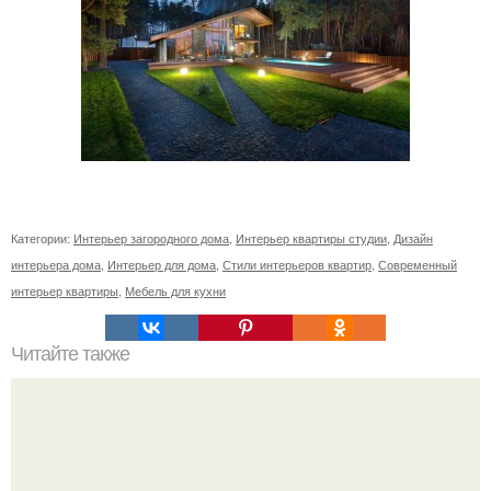
Категории:
Интерьер загородного дома
,
Интерьер квартиры студии
,
Дизайн
интерьера дома
,
Интерьер для дома
,
Стили интерьеров квартир
,
Современный
интерьер квартиры
,
Мебель для кухни
Читайте также