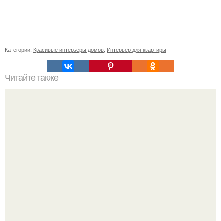
Категории:
Красивые интерьеры домов
,
Интерьер для квартиры
Читайте также
Советские мебельные стенки названия. Вещи века:
советские стенки 80-х.